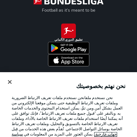
Football as it's meant to be
تطبيق الدوري الألماني
Official Partners
نحن نهتم بخصوصيتك
نحن نستخدم ملفانحن نستخدم ملفات تعريف الارتباط الضرورية
وملفات تعريف الارتباط الوظيفية حتى يتمكن موقعنا الإلكتروني من
العمل بشكل آمن ومن ثمَّ، يمكن استخدام المحتوى والخدمات الخاصة
به. وبالنقر على "قبول جميع ملفات تعريف الارتباط"، فإنك توافق على
أنه يمكننا أيضًا استخدام ملفات تعريف الارتباط الخاصة بالأداء، وملفات
تعريف الارتباط الخاصة بالتسويق والتحليل، وملفات تعريف الارتباط
الخاصة بوسائل التواصل الاجتماعي. تُقدَّم بعض هذه الخدمات من قِبل
جهات خارجية
. يمكن العثور على المزيد من المعلومات في
سياسة