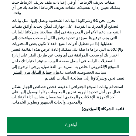
ملفات تعريف الارتباط
] أو في إعدادات ملف تعريف الارتباط حيث
يمكنك تعيين إدارة تفضيلات ملفات تعريف الارتباط الخاصة بك في أي
الإعلانات
الإخطارات القانونية
وقت..
إدارة التفضيلات
بيان الخصوصية
نخزن نحن
61
وشركاؤنا البيانات الشخصية ونصل إليها، مثل بيانات
التصفح أو المعرفات الفريدة، على جهازك. يُمكّن تحديد أوافق تقنيات
شروط الاستخدام
الوظائف
التتبع من دعم الأغراض المعروضة في إطار معالجتنا وشركائنا للبيانات
جهة النشر
تواصل معنا
التي يجب توفيرها. سيؤدي تحديد رفض الكل أو سحب موافقتك إلى
تعطيلها. إذا تم تعطيل أدوات التتبع، فقد لا تكون بعض المحتويات
اللاعبون
والإعلانات التي تراها ذا صلة بك. يمكنك إعادة عرض هذه القائمة لتغيير
اختياراتك أو سحب الموافقة في أي وقت عن طريق النقر على إدارة
التفضيلات الرابط في أسفل صفحة الويب. ستؤثر اختياراتك داخل
الموقع الإلكتروني الخاص بنا. لمزيد من التفاصيل، يرجى الرجوع إلى
سياسة الخصوصية الخاصة بنا.
بيان حماية البيانات
بيان النشر
نعمد نحن وشركاؤنا إلى معالجة البيانات لتقديم:
استخدام بيانات الموقع الجغرافي الدقيقة. فحص خصائص الجهاز بشكل
فعال من أجل تحديد الهوية. تخزين المعلومات و/أو الوصول إليها على
أحد الأجهزة. الإعلانات والمحتوى المخصصان وقياس أداء الإعلانات
والمحتوى وأبحاث الجمهور وتطوير الخدمات.
© 2026 Bundesliga-Gruppe GmbH
قائمة الشركاء (المورّدون)
اختر اللغة
أوافق
العربية