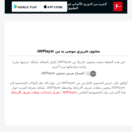
المزيد من الدوري الألماني في
GOOGLE PLAY
APP STORE
التطبيق!
محتوى تحريري موصى به من
JWPlayer
في هذه النقطة ستجد محتوى خارجيًا من
JWPlayer
يُكمل المقالة. يُمكنك عرضها بنقرة
واحدة وإخفائها مرة أخرى.
السماح بعرض محتوى
JWPlayer
أوافق على عرض المحتوى الخارجي من
JWPlayer
لي. يتيح ذلك نقل البيانات الشخصية إلى
JWPlayer
وتعيين ملفات تعريف الارتباط بواسطة
JWPlayer
. يُمكنك معرفة المزيد حول
هذا الأمر في بيان الخصوصية الخاص بـ
JWPlayer
|
تعديل إعدادات ملفات تعريف الارتباط