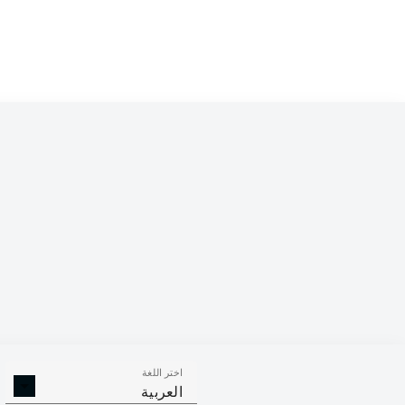
Competition
Bundesliga
Season
2026/2027
اختر اللغة
الالتحامات ا
الافتكاكات الناجحة
العربية
الناجح