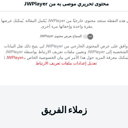
محتوى تحريري موصى به من
JWPlayer
 هذه النقطة ستجد محتوى خارجيًا من
JWPlayer
يُكمل المقالة. يُمكنك عرضها
بنقرة واحدة وإخفائها مرة أخرى.
السماح بعرض محتوى
JWPlayer
وافق على عرض المحتوى الخارجي من
JWPlayer
لي. يتيح ذلك نقل البيانات
الشخصية إلى
JWPlayer
وتعيين ملفات تعريف الارتباط بواسطة
JWPlayer
.
ُمكنك معرفة المزيد حول هذا الأمر في بيان الخصوصية الخاص بـ
JWPlayer
|
تعديل إعدادات ملفات تعريف الارتباط
زملاء الفريق