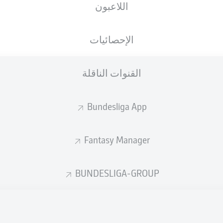
اللاعبون
الجنسية
13.02.2005
الطول
الوزن
, PSE
DEU
21 عام
190 CM
88 KG
الإحصائيات
القنوات الناقلة
Bundesliga App
Fantasy Manager
إحصائيات موسم 2026/2027
BUNDESLIGA-GROUP
الأخطاء المرتكبة
لهوائية
ة