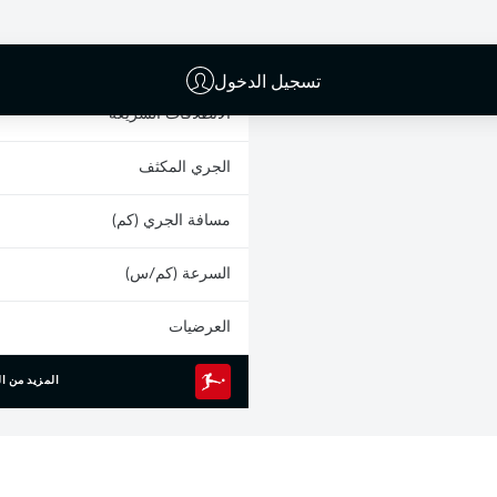
البطاقات الصفراء
المشاركات
تسجيل الدخول
الانطلاقات السريعة
الجري المكثف
مسافة الجري (كم)
السرعة (كم/س)
العرضيات
المزيد من ال