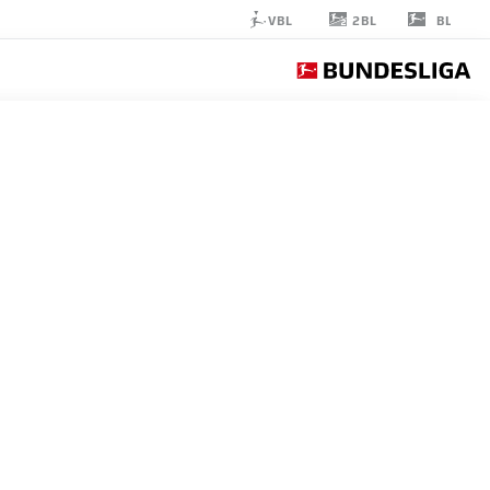
2BL
VBL
BL
MOHAMMAD
MAHMOUD
18
مهاجم
ELVERSBERG
إحصائيات موسم 2026/2027
الأهداف
زملاء ال