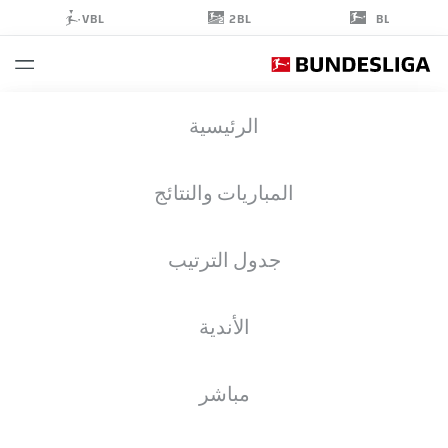
2BL
VBL
BL
MIO
الرئيسية
BACKHAUS
المباريات والنتائج
جدول الترتيب
حارس مرمى
الأندية
FREIBURG
إحصائيات موسم 2026/2027
الأهداف
زملاء الفريق
مباشر