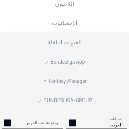
اللاعبون
الجنسية
الطول
الوزن
16.04.2004
82
194
DEU
, JPN
22 عام
KG
CM
الإحصائيات
القنوات الناقلة
Competition
Bundesliga
Bundesliga App
Season
2026/2027
Fantasy Manager
BUNDESLIGA-GROUP
إحصائيات موسم 2026/2027
اختر اللغة
وضع شاشة العرض
العربية
التمريرات