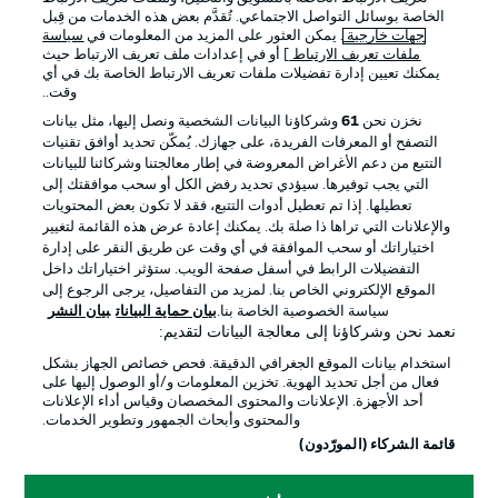
الخاصة بوسائل التواصل الاجتماعي. تُقدَّم بعض هذه الخدمات من قِبل
جهات خارجية
. يمكن العثور على المزيد من المعلومات في
سياسة
ملفات تعريف الارتباط
] أو في إعدادات ملف تعريف الارتباط حيث
يمكنك تعيين إدارة تفضيلات ملفات تعريف الارتباط الخاصة بك في أي
الإعلانات
الإخطارات القانونية
وقت..
إدارة التفضيلات
بيان الخصوصية
نخزن نحن
61
وشركاؤنا البيانات الشخصية ونصل إليها، مثل بيانات
التصفح أو المعرفات الفريدة، على جهازك. يُمكّن تحديد أوافق تقنيات
شروط الاستخدام
القنوات الناقلة
التتبع من دعم الأغراض المعروضة في إطار معالجتنا وشركائنا للبيانات
الوظائف
جهة النشر
التي يجب توفيرها. سيؤدي تحديد رفض الكل أو سحب موافقتك إلى
تعطيلها. إذا تم تعطيل أدوات التتبع، فقد لا تكون بعض المحتويات
تواصل معنا
اللاعبون
والإعلانات التي تراها ذا صلة بك. يمكنك إعادة عرض هذه القائمة لتغيير
اختياراتك أو سحب الموافقة في أي وقت عن طريق النقر على إدارة
التفضيلات الرابط في أسفل صفحة الويب. ستؤثر اختياراتك داخل
الموقع الإلكتروني الخاص بنا. لمزيد من التفاصيل، يرجى الرجوع إلى
سياسة الخصوصية الخاصة بنا.
بيان حماية البيانات
بيان النشر
نعمد نحن وشركاؤنا إلى معالجة البيانات لتقديم:
استخدام بيانات الموقع الجغرافي الدقيقة. فحص خصائص الجهاز بشكل
فعال من أجل تحديد الهوية. تخزين المعلومات و/أو الوصول إليها على
أحد الأجهزة. الإعلانات والمحتوى المخصصان وقياس أداء الإعلانات
والمحتوى وأبحاث الجمهور وتطوير الخدمات.
© 2026 Bundesliga-Gruppe GmbH
قائمة الشركاء (المورّدون)
اختر اللغة