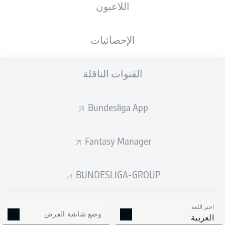
اللاعبون
الجنسية
الطول
الوزن
26.09.1995
83
188
SRB
, CHE
30 عام
KG
CM
الإحصائيات
القنوات الناقلة
Competition
Bundesliga
Bundesliga App
Season
2025/2026
Fantasy Manager
BUNDESLIGA-GROUP
إحصائيات موسم 2025/2026
اختر اللغة
وضع شاشة العرض
العربية
الالتحامات الهوائية