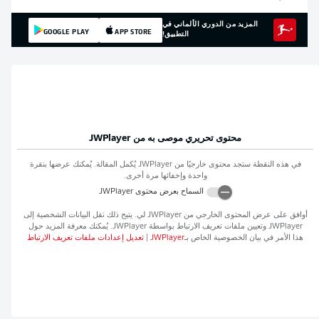
المزيد من الدوري الألماني في
GOOGLE PLAY
APP STORE
التطبيق!
محتوى تحريري موصى به من
JWPlayer
في هذه النقطة ستجد محتوى خارجيًا من
JWPlayer
يُكمل المقالة. يُمكنك عرضها بنقرة
واحدة وإخفائها مرة أخرى.
السماح بعرض محتوى
JWPlayer
أوافق على عرض المحتوى الخارجي من
JWPlayer
لي. يتيح ذلك نقل البيانات الشخصية إلى
JWPlayer
وتعيين ملفات تعريف الارتباط بواسطة
JWPlayer
. يُمكنك معرفة المزيد حول
هذا الأمر في بيان الخصوصية الخاص بـ
JWPlayer
|
تعديل إعدادات ملفات تعريف الارتباط