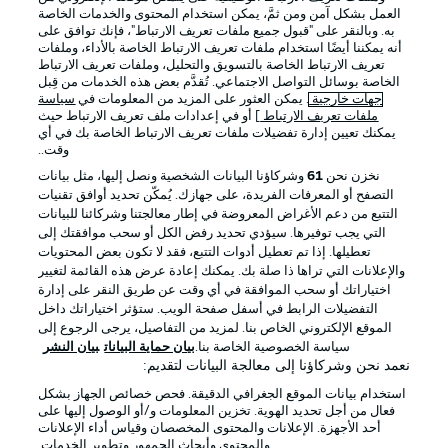
العمل بشكل آمن ومن ثمَّ، يمكن استخدام المحتوى والخدمات الخاصة
به. وبالنقر على "قبول جميع ملفات تعريف الارتباط"، فإنك توافق على
أنه يمكننا أيضًا استخدام ملفات تعريف الارتباط الخاصة بالأداء، وملفات
تعريف الارتباط الخاصة بالتسويق والتحليل، وملفات تعريف الارتباط
الخاصة بوسائل التواصل الاجتماعي. تُقدَّم بعض هذه الخدمات من قِبل
جهات خارجية
. يمكن العثور على المزيد من المعلومات في
سياسة
ملفات تعريف الارتباط
] أو في إعدادات ملف تعريف الارتباط حيث
يمكنك تعيين إدارة تفضيلات ملفات تعريف الارتباط الخاصة بك في أي
الإعلانات
الإخطارات القانونية
وقت..
إدارة التفضيلات
بيان الخصوصية
نخزن نحن
61
وشركاؤنا البيانات الشخصية ونصل إليها، مثل بيانات
التصفح أو المعرفات الفريدة، على جهازك. يُمكّن تحديد أوافق تقنيات
شروط الاستخدام
القنوات الناقلة
التتبع من دعم الأغراض المعروضة في إطار معالجتنا وشركائنا للبيانات
الوظائف
جهة النشر
التي يجب توفيرها. سيؤدي تحديد رفض الكل أو سحب موافقتك إلى
تعطيلها. إذا تم تعطيل أدوات التتبع، فقد لا تكون بعض المحتويات
تواصل معنا
اللاعبون
والإعلانات التي تراها ذا صلة بك. يمكنك إعادة عرض هذه القائمة لتغيير
اختياراتك أو سحب الموافقة في أي وقت عن طريق النقر على إدارة
التفضيلات الرابط في أسفل صفحة الويب. ستؤثر اختياراتك داخل
الموقع الإلكتروني الخاص بنا. لمزيد من التفاصيل، يرجى الرجوع إلى
سياسة الخصوصية الخاصة بنا.
بيان حماية البيانات
بيان النشر
نعمد نحن وشركاؤنا إلى معالجة البيانات لتقديم:
استخدام بيانات الموقع الجغرافي الدقيقة. فحص خصائص الجهاز بشكل
فعال من أجل تحديد الهوية. تخزين المعلومات و/أو الوصول إليها على
أحد الأجهزة. الإعلانات والمحتوى المخصصان وقياس أداء الإعلانات
والمحتوى وأبحاث الجمهور وتطوير الخدمات.