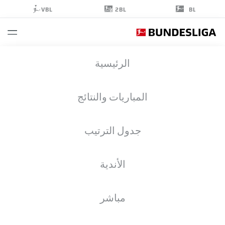
2BL
VBL
BL
MILOŠ
الرئيسية
VELJKOVIĆ
13
المباريات والنتائج
جدول الترتيب
مدافع
الأندية
WERDER BREMEN
إحصائيات موسم 2025/2026
الأهداف
مباشر