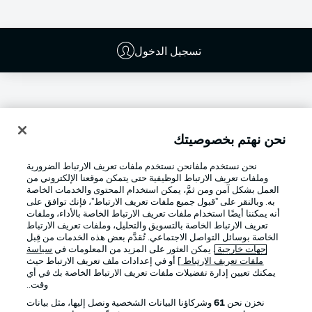
تسجيل الدخول
نحن نهتم بخصوصيتك
نحن نستخدم ملفانحن نستخدم ملفات تعريف الارتباط الضرورية
وملفات تعريف الارتباط الوظيفية حتى يتمكن موقعنا الإلكتروني من
العمل بشكل آمن ومن ثمَّ، يمكن استخدام المحتوى والخدمات الخاصة
به. وبالنقر على "قبول جميع ملفات تعريف الارتباط"، فإنك توافق على
أنه يمكننا أيضًا استخدام ملفات تعريف الارتباط الخاصة بالأداء، وملفات
تعريف الارتباط الخاصة بالتسويق والتحليل، وملفات تعريف الارتباط
Football as it's meant to be
الخاصة بوسائل التواصل الاجتماعي. تُقدَّم بعض هذه الخدمات من قِبل
جهات خارجية
. يمكن العثور على المزيد من المعلومات في
سياسة
ملفات تعريف الارتباط
] أو في إعدادات ملف تعريف الارتباط حيث
يمكنك تعيين إدارة تفضيلات ملفات تعريف الارتباط الخاصة بك في أي
وقت..
تطبيق الدوري الألماني
نخزن نحن
61
وشركاؤنا البيانات الشخصية ونصل إليها، مثل بيانات