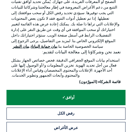
التصفح أو المعرفات الفريدة، على جهازك. يُمكّن تحديد أوافق تقنيات
التتبع من دعم الأغراض المعروضة في إطار معالجتنا وشركائنا للبيانات
التي يجب توفيرها. سيؤدي تحديد رفض الكل أو سحب موافقتك إلى
تعطيلها. إذا تم تعطيل أدوات التتبع، فقد لا تكون بعض المحتويات
والإعلانات التي تراها ذا صلة بك. يمكنك إعادة عرض هذه القائمة لتغيير
Official Partners
اختياراتك أو سحب الموافقة في أي وقت عن طريق النقر على إدارة
التفضيلات الرابط في أسفل صفحة الويب. ستؤثر اختياراتك داخل
الموقع الإلكتروني الخاص بنا. لمزيد من التفاصيل، يرجى الرجوع إلى
سياسة الخصوصية الخاصة بنا.
بيان حماية البيانات
بيان النشر
نعمد نحن وشركاؤنا إلى معالجة البيانات لتقديم:
استخدام بيانات الموقع الجغرافي الدقيقة. فحص خصائص الجهاز بشكل
فعال من أجل تحديد الهوية. تخزين المعلومات و/أو الوصول إليها على
أحد الأجهزة. الإعلانات والمحتوى المخصصان وقياس أداء الإعلانات
والمحتوى وأبحاث الجمهور وتطوير الخدمات.
قائمة الشركاء (المورّدون)
الإعلانات
الإخطارات القانونية
أوافق
إدارة التفضيلات
بيان الخصوصية
شروط الاستخدام
القنوات الناقلة
رفض الكل
الوظائف
جهة النشر
عرض الأغراض
تواصل معنا
اللاعبون