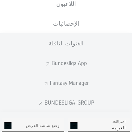
اللاعبون
الجنسية
03.03.1978
الطول
DEU
48 عام
171 CM
الإحصائيات
Competition
القنوات الناقلة
Bundesliga 2
Season
Bundesliga App
2022/2023
Fantasy Manager
BUNDESLIGA-GROUP
اختر اللغة
وضع شاشة العرض
العربية