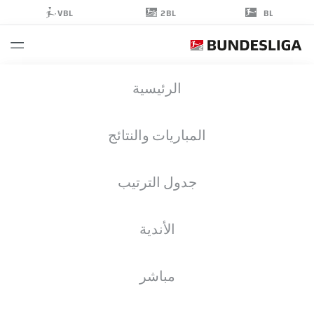
2BL
VBL
BL
MËRGIM
الرئيسية
BERISHA
32
المباريات والنتائج
جدول الترتيب
مهاجم
الأندية
KAISERSLAUTERN
إحصائيات موسم 2025/2026
الأهداف
مباشر