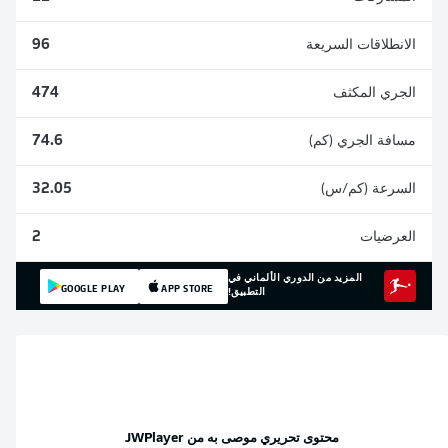
الانطلاقات السريعة
96
الجري المكثف
474
مسافة الجري (كم)
74.6
السرعة (كم/س)
32.05
العرضيات
2
المزيد من الدوري الألماني في
GOOGLE PLAY
APP STORE
التطبيق!
محتوى تحريري موصى به من
JWPlayer