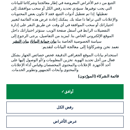
التتبع من دعم الأغراض المعروضة في إطار معالجتنا وشركائنا للبيانات
جهة النشر
تواصل معنا
التي يجب توفيرها. سيؤدي تحديد رفض الكل أو سحب موافقتك إلى
تعطيلها. إذا تم تعطيل أدوات التتبع، فقد لا تكون بعض المحتويات
اللاعبون
والإعلانات التي تراها ذا صلة بك. يمكنك إعادة عرض هذه القائمة لتغيير
اختياراتك أو سحب الموافقة في أي وقت عن طريق النقر على إدارة
التفضيلات الرابط في أسفل صفحة الويب. ستؤثر اختياراتك داخل
الموقع الإلكتروني الخاص بنا. لمزيد من التفاصيل، يرجى الرجوع إلى
سياسة الخصوصية الخاصة بنا.
بيان حماية البيانات
بيان النشر
نعمد نحن وشركاؤنا إلى معالجة البيانات لتقديم:
استخدام بيانات الموقع الجغرافي الدقيقة. فحص خصائص الجهاز بشكل
فعال من أجل تحديد الهوية. تخزين المعلومات و/أو الوصول إليها على
أحد الأجهزة. الإعلانات والمحتوى المخصصان وقياس أداء الإعلانات
والمحتوى وأبحاث الجمهور وتطوير الخدمات.
© 2026 Bundesliga-Gruppe GmbH
قائمة الشركاء (المورّدون)
اختر اللغة
أوافق
العربية
رفض الكل
وضع شاشة العرض
عرض الأغراض