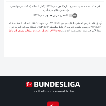
في هذه النقطة ستجد محتوى خارجيًا من
JWPlayer
يُكمل المقالة. يُمكنك عرضها بنقرة
واحدة وإخفائها مرة أخرى.
السماح بعرض محتوى
JWPlayer
أوافق على عرض المحتوى الخارجي من
JWPlayer
لي. يتيح ذلك نقل البيانات الشخصية إلى
JWPlayer
وتعيين ملفات تعريف الارتباط بواسطة
JWPlayer
. يُمكنك معرفة المزيد حول
هذا الأمر في بيان الخصوصية الخاص بـ
JWPlayer
|
تعديل إعدادات ملفات تعريف الارتباط
Football as it's meant to be