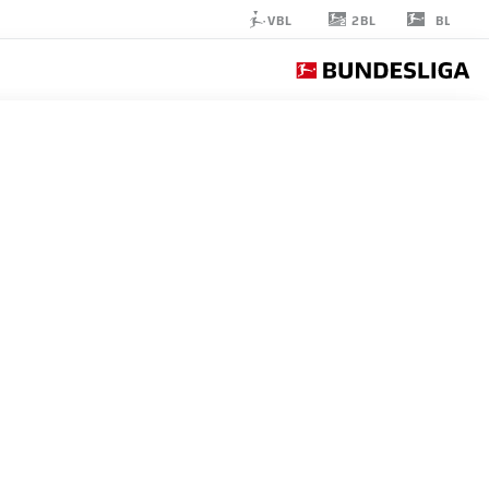
2BL
VBL
BL
MAXIMILIAN
PHILIPP
26
مهاجم
FREIBURG
إحصائيات موسم 2026/2027
الأهداف
زملاء ال