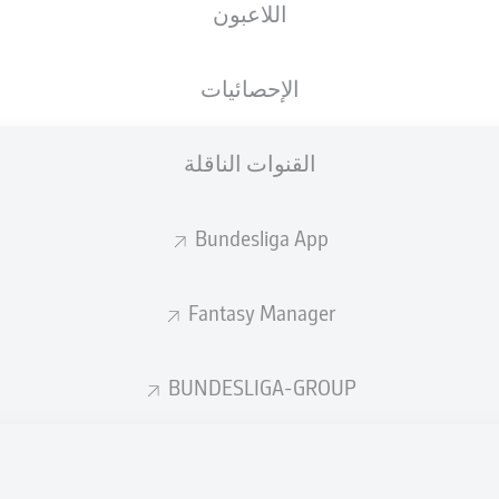
اللاعبون
الجنسية
01.03.1994
الطول
الوزن
DEU
32 عام
183 CM
76 KG
الإحصائيات
القنوات الناقلة
Bundesliga App
Fantasy Manager
إحصائيات موسم 2026/2027
BUNDESLIGA-GROUP
الأخطاء المرتكبة
لهوائية
ة