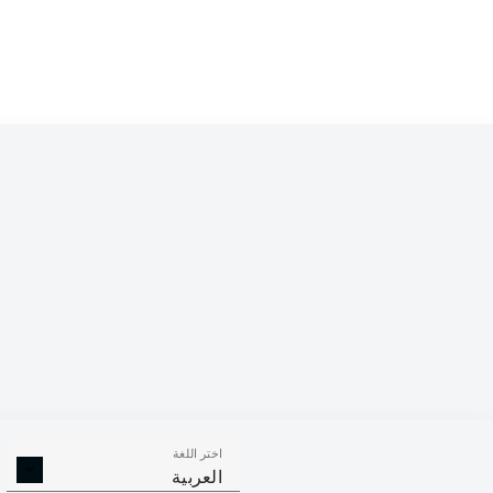
Competition
Bundesliga
Season
2026/2027
اختر اللغة
الالتحامات ا
الافتكاكات الناجحة
العربية
الناجح