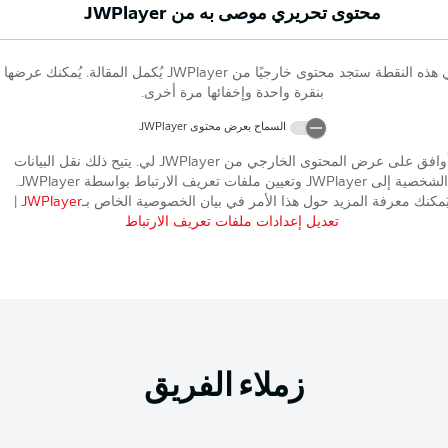
محتوى تحريري موصى به من
JWPlayer
 هذه النقطة ستجد محتوى خارجيًا من
JWPlayer
يُكمل المقالة. يُمكنك عرضها
بنقرة واحدة وإخفائها مرة أخرى.
السماح بعرض محتوى
JWPlayer
وافق على عرض المحتوى الخارجي من
JWPlayer
لي. يتيح ذلك نقل البيانات
الشخصية إلى
JWPlayer
وتعيين ملفات تعريف الارتباط بواسطة
JWPlayer
.
ُمكنك معرفة المزيد حول هذا الأمر في بيان الخصوصية الخاص بـ
JWPlayer
|
تعديل إعدادات ملفات تعريف الارتباط
زملاء الفريق