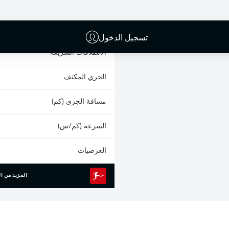
البطاقات الصفراء
المشاركات
تسجيل الدخول
الانطلاقات السريعة
الجري المكثف
مسافة الجري (كم)
السرعة (كم/س)
العرضيات
المزيد من ال