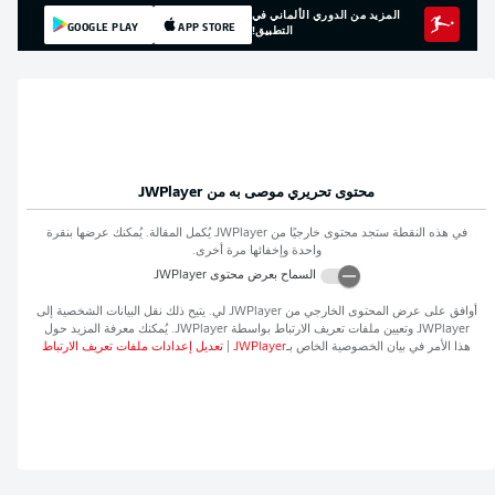
المزيد من الدوري الألماني في
GOOGLE PLAY
APP STORE
التطبيق!
محتوى تحريري موصى به من
JWPlayer
في هذه النقطة ستجد محتوى خارجيًا من
JWPlayer
يُكمل المقالة. يُمكنك عرضها بنقرة
واحدة وإخفائها مرة أخرى.
السماح بعرض محتوى
JWPlayer
أوافق على عرض المحتوى الخارجي من
JWPlayer
لي. يتيح ذلك نقل البيانات الشخصية إلى
JWPlayer
وتعيين ملفات تعريف الارتباط بواسطة
JWPlayer
. يُمكنك معرفة المزيد حول
هذا الأمر في بيان الخصوصية الخاص بـ
JWPlayer
|
تعديل إعدادات ملفات تعريف الارتباط