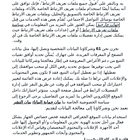
به. وبالنقر على "قبول جميع ملفات تعريف الارتباط"، فإنك توافق على
أنه يمكننا أيضًا استخدام ملفات تعريف الارتباط الخاصة بالأداء، وملفات
تعريف الارتباط الخاصة بالتسويق والتحليل، وملفات تعريف الارتباط
الخاصة بوسائل التواصل الاجتماعي. تُقدَّم بعض هذه الخدمات من قِبل
جهات خارجية
. يمكن العثور على المزيد من المعلومات في
سياسة
ملفات تعريف الارتباط
] أو في إعدادات ملف تعريف الارتباط حيث
يمكنك تعيين إدارة تفضيلات ملفات تعريف الارتباط الخاصة بك في أي
الإعلانات
الإخطارات القانونية
وقت..
إدارة التفضيلات
بيان الخصوصية
نخزن نحن
61
وشركاؤنا البيانات الشخصية ونصل إليها، مثل بيانات
التصفح أو المعرفات الفريدة، على جهازك. يُمكّن تحديد أوافق تقنيات
شروط الاستخدام
الوظائف
التتبع من دعم الأغراض المعروضة في إطار معالجتنا وشركائنا للبيانات
جهة النشر
تواصل معنا
التي يجب توفيرها. سيؤدي تحديد رفض الكل أو سحب موافقتك إلى
تعطيلها. إذا تم تعطيل أدوات التتبع، فقد لا تكون بعض المحتويات
اللاعبون
والإعلانات التي تراها ذا صلة بك. يمكنك إعادة عرض هذه القائمة لتغيير
اختياراتك أو سحب الموافقة في أي وقت عن طريق النقر على إدارة
التفضيلات الرابط في أسفل صفحة الويب. ستؤثر اختياراتك داخل
الموقع الإلكتروني الخاص بنا. لمزيد من التفاصيل، يرجى الرجوع إلى
سياسة الخصوصية الخاصة بنا.
بيان حماية البيانات
بيان النشر
نعمد نحن وشركاؤنا إلى معالجة البيانات لتقديم:
استخدام بيانات الموقع الجغرافي الدقيقة. فحص خصائص الجهاز بشكل
فعال من أجل تحديد الهوية. تخزين المعلومات و/أو الوصول إليها على
أحد الأجهزة. الإعلانات والمحتوى المخصصان وقياس أداء الإعلانات
والمحتوى وأبحاث الجمهور وتطوير الخدمات.
© 2026 Bundesliga-Gruppe GmbH
قائمة الشركاء (المورّدون)