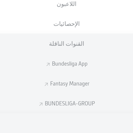
اللاعبون
الجنسية
10.02.2003
الطول
الوزن
DEU
23 عام
186 CM
76 KG
الإحصائيات
القنوات الناقلة
Bundesliga App
Fantasy Manager
إحصائيات موسم 2026/2027
BUNDESLIGA-GROUP
الأخطاء المرتكبة
لهوائية
ة