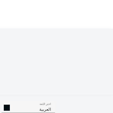
Competition
Bundesliga
Season
2026/2027
اختر اللغة
الالتحامات ا
الافتكاكات الناجحة
العربية
الناجح