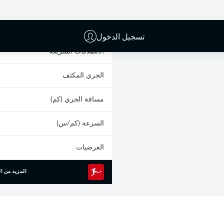
البطاقات الصفراء
المشاركات
تسجيل الدخول
الانطلاقات السريعة
الجري المكثف
مسافة الجري (كم)
السرعة (كم/س)
العرضيات
المزيد من ال