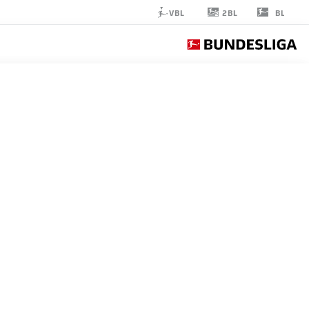
2BL
VBL
BL
MAX
ROSENFELDER
37
مدافع
FREIBURG
إحصائيات موسم 2026/2027
الأهداف
زملاء ال