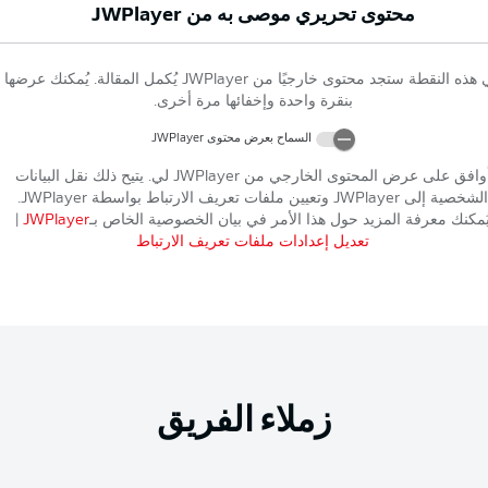
محتوى تحريري موصى به من
JWPlayer
 هذه النقطة ستجد محتوى خارجيًا من
JWPlayer
يُكمل المقالة. يُمكنك عرضها
بنقرة واحدة وإخفائها مرة أخرى.
السماح بعرض محتوى
JWPlayer
وافق على عرض المحتوى الخارجي من
JWPlayer
لي. يتيح ذلك نقل البيانات
الشخصية إلى
JWPlayer
وتعيين ملفات تعريف الارتباط بواسطة
JWPlayer
.
ُمكنك معرفة المزيد حول هذا الأمر في بيان الخصوصية الخاص بـ
JWPlayer
|
تعديل إعدادات ملفات تعريف الارتباط
زملاء الفريق