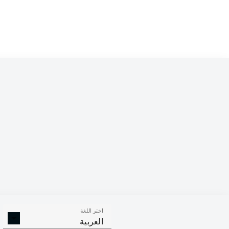
Competition
Bundesliga 2
Season
2023/2024
اختر اللغة
الأهداف
صناعة الأهداف
ركلات ال
العربية