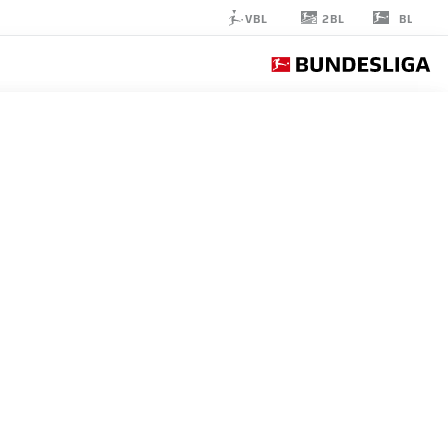
2BL
VBL
BL
MAX
REINTHALER
15
مدافع
SV WEHEN WIESBADEN
إحصائيات موسم 2023/2024
الأهداف