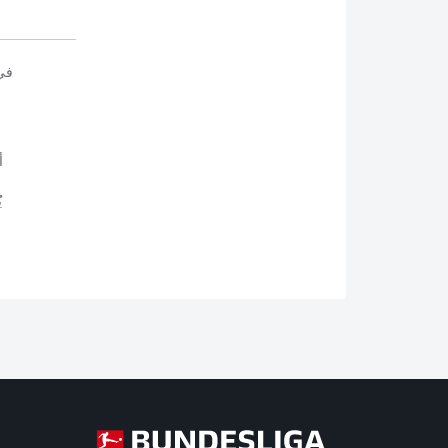
في
أ
ي