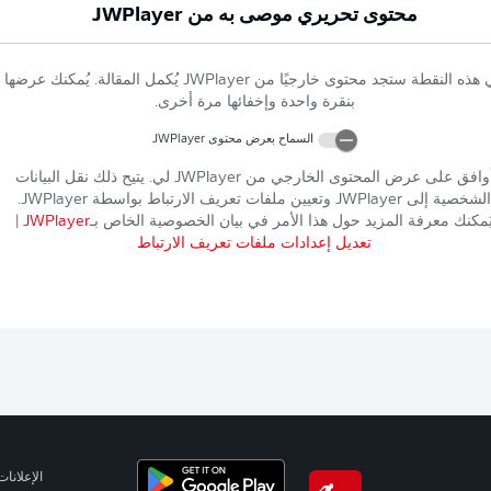
محتوى تحريري موصى به من
JWPlayer
 هذه النقطة ستجد محتوى خارجيًا من
JWPlayer
يُكمل المقالة. يُمكنك عرضها
بنقرة واحدة وإخفائها مرة أخرى.
السماح بعرض محتوى
JWPlayer
وافق على عرض المحتوى الخارجي من
JWPlayer
لي. يتيح ذلك نقل البيانات
الشخصية إلى
JWPlayer
وتعيين ملفات تعريف الارتباط بواسطة
JWPlayer
.
ُمكنك معرفة المزيد حول هذا الأمر في بيان الخصوصية الخاص بـ
JWPlayer
|
تعديل إعدادات ملفات تعريف الارتباط
الإعلانات