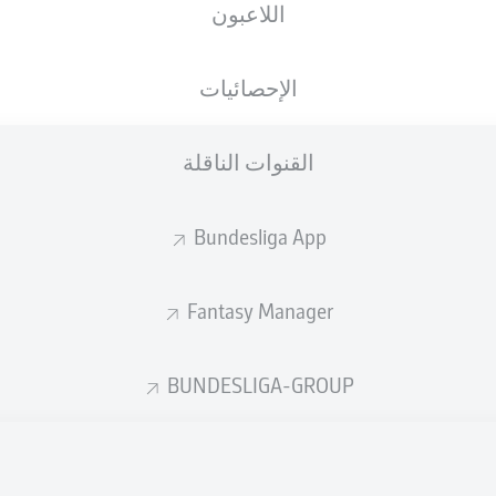
اللاعبون
الجنسية
22.03.1995
الطول
الوزن
ITA
31 عام
193 CM
87 KG
الإحصائيات
القنوات الناقلة
Bundesliga App
Fantasy Manager
إحصائيات موسم 2023/2024
BUNDESLIGA-GROUP
الأخطاء المرتكبة
ركلات الجزاء
جزاء
المسجلة