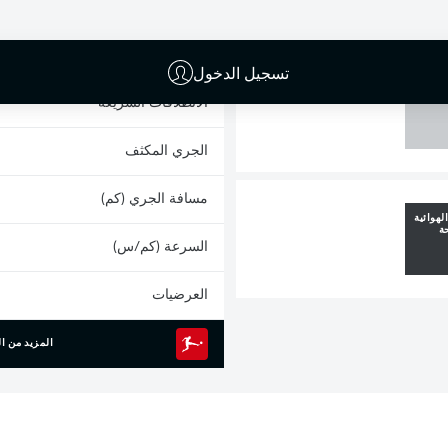
0
البطاقات الصفراء
المشاركات
تسجيل الدخول
القائم
الانطلاقات السريعة
الجري المكثف
مسافة الجري (كم)
لهوائية
ة
السرعة (كم/س)
العرضيات
المزيد من ال