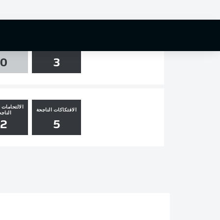
0
0
1
التسديدات
العارضة و
0
3
الالتحامات ا
الافتكاكات الناجحة
الناجح
2
5