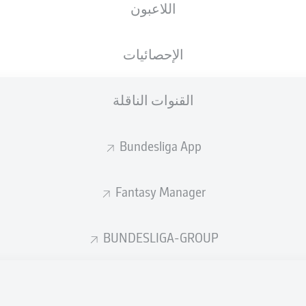
اللاعبون
الجنسية
27.03.2004
الطول
الوزن
DEU
22 عام
183 CM
77 KG
الإحصائيات
القنوات الناقلة
Bundesliga App
Fantasy Manager
إحصائيات موسم 2026/2027
BUNDESLIGA-GROUP
الأخطاء المرتكبة
لهوائية
ة