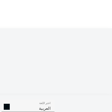
Competition
Bundesliga
Season
2026/2027
اختر اللغة
الافتكاكات
الالتحامات ا
العربية
الناجحة
الناجح