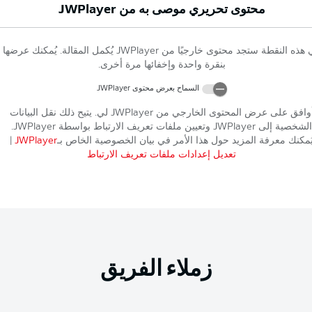
محتوى تحريري موصى به من
JWPlayer
 هذه النقطة ستجد محتوى خارجيًا من
JWPlayer
يُكمل المقالة. يُمكنك عرضها
بنقرة واحدة وإخفائها مرة أخرى.
السماح بعرض محتوى
JWPlayer
وافق على عرض المحتوى الخارجي من
JWPlayer
لي. يتيح ذلك نقل البيانات
الشخصية إلى
JWPlayer
وتعيين ملفات تعريف الارتباط بواسطة
JWPlayer
.
ُمكنك معرفة المزيد حول هذا الأمر في بيان الخصوصية الخاص بـ
JWPlayer
|
تعديل إعدادات ملفات تعريف الارتباط
زملاء الفريق