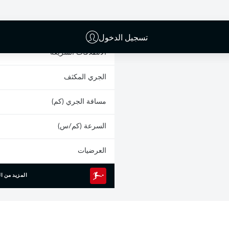
البطاقات الصفراء
المشاركات
تسجيل الدخول
الانطلاقات السريعة
الجري المكثف
مسافة الجري (كم)
السرعة (كم/س)
العرضيات
المزيد من ال