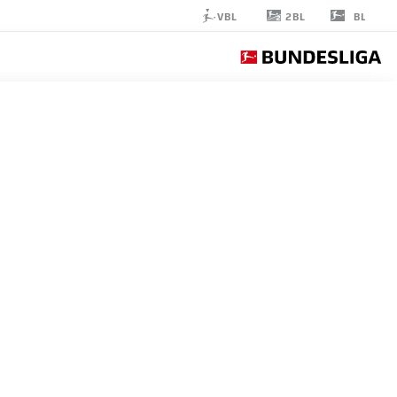
2BL
VBL
BL
MAX
FINKGRÄFE
35
مدافع
RB LEIPZIG
إحصائيات موسم 2026/2027
الأهداف
زملاء ال