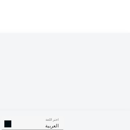
Competition
Bundesliga 2
Season
2026/2027
اختر اللغة
الافتكاكات
الالتحامات ا
العربية
الناجحة
الناجح