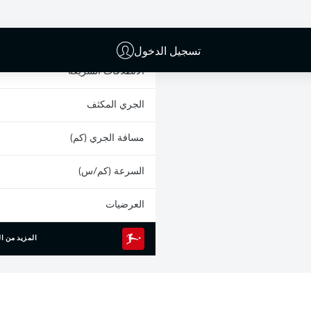
البطاقات الصفراء
المشاركات
تسجيل الدخول
الانطلاقات السريعة
الجري المكثف
مسافة الجري (كم)
السرعة (كم/س)
العرضيات
المزيد من ال