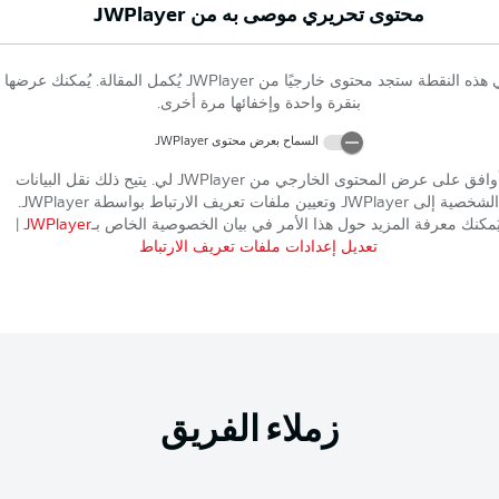
محتوى تحريري موصى به من
JWPlayer
 هذه النقطة ستجد محتوى خارجيًا من
JWPlayer
يُكمل المقالة. يُمكنك عرضها
بنقرة واحدة وإخفائها مرة أخرى.
السماح بعرض محتوى
JWPlayer
وافق على عرض المحتوى الخارجي من
JWPlayer
لي. يتيح ذلك نقل البيانات
الشخصية إلى
JWPlayer
وتعيين ملفات تعريف الارتباط بواسطة
JWPlayer
.
ُمكنك معرفة المزيد حول هذا الأمر في بيان الخصوصية الخاص بـ
JWPlayer
|
تعديل إعدادات ملفات تعريف الارتباط
زملاء الفريق