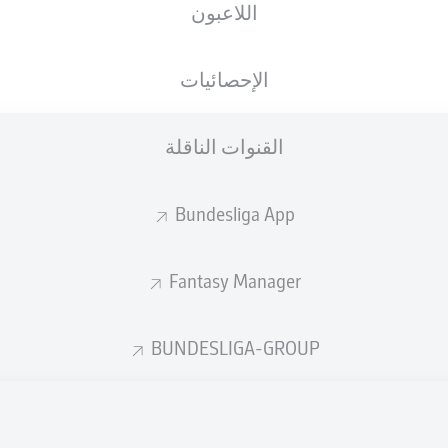
اللاعبون
الجنسية
29.04.1996
الطول
الوزن
DEU
30 عام
180 CM
75 KG
الإحصائيات
القنوات الناقلة
Bundesliga App
Fantasy Manager
إحصائيات موسم 2026/2027
BUNDESLIGA-GROUP
الأخطاء المرتكبة
لهوائية
ة