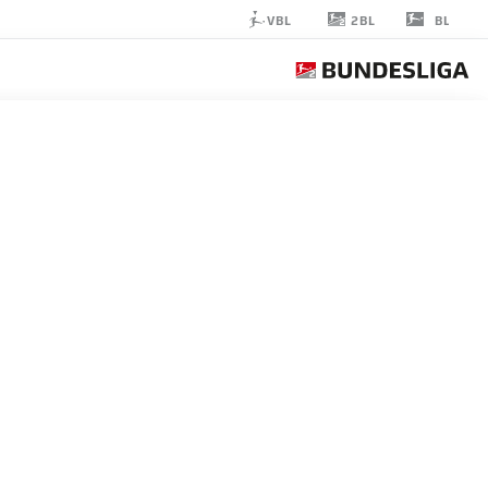
2BL
VBL
BL
MAURICE
NEUBAUER
33
مدافع
HANNOVER
إحصائيات موسم 2026/2027
الأهداف
زملاء ال