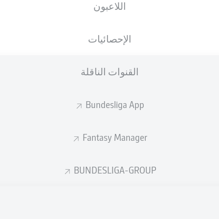
اللاعبون
الجنسية
13.12.1995
الطول
الوزن
DEU
30 عام
193 CM
84 KG
الإحصائيات
القنوات الناقلة
Bundesliga App
Fantasy Manager
إحصائيات موسم 2026/2027
BUNDESLIGA-GROUP
الأخطاء المرتكبة
لهوائية
ة