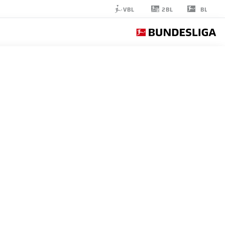
2BL
VBL
BL
MARVIN
FRIEDRICH
5
مدافع
UNION BERLIN
إحصائيات موسم 2026/2027
الأهداف
زملاء ال