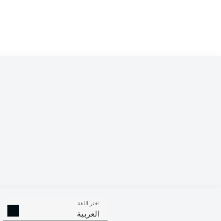
Competition
Bundesliga
Season
2026/2027
اختر اللغة
الالتحامات ا
الافتكاكات الناجحة
العربية
الناجح