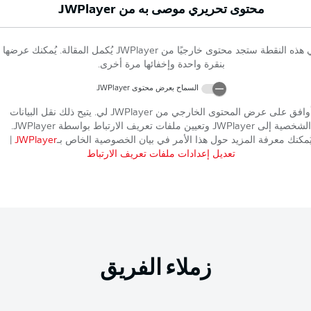
محتوى تحريري موصى به من
JWPlayer
 هذه النقطة ستجد محتوى خارجيًا من
JWPlayer
يُكمل المقالة. يُمكنك عرضها
بنقرة واحدة وإخفائها مرة أخرى.
السماح بعرض محتوى
JWPlayer
وافق على عرض المحتوى الخارجي من
JWPlayer
لي. يتيح ذلك نقل البيانات
الشخصية إلى
JWPlayer
وتعيين ملفات تعريف الارتباط بواسطة
JWPlayer
.
ُمكنك معرفة المزيد حول هذا الأمر في بيان الخصوصية الخاص بـ
JWPlayer
|
تعديل إعدادات ملفات تعريف الارتباط
زملاء الفريق