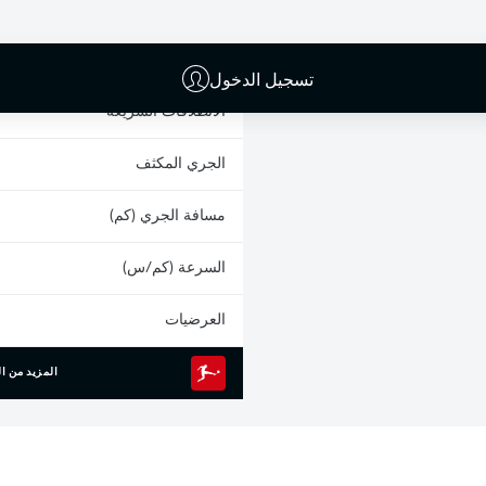
البطاقات الصفراء
المشاركات
تسجيل الدخول
الانطلاقات السريعة
الجري المكثف
مسافة الجري (كم)
السرعة (كم/س)
العرضيات
المزيد من ال