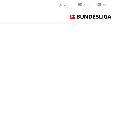
2BL
VBL
BL
MARKUS
KAUCZINSKI
SV WEHEN WIESBADEN