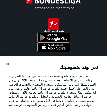
Football as it's meant to be
تطبيق الدوري الألماني
Official Partners
نحن نهتم بخصوصيتك
نحن نستخدم ملفانحن نستخدم ملفات تعريف الارتباط الضرورية
وملفات تعريف الارتباط الوظيفية حتى يتمكن موقعنا الإلكتروني من
العمل بشكل آمن ومن ثمَّ، يمكن استخدام المحتوى والخدمات الخاصة
به. وبالنقر على "قبول جميع ملفات تعريف الارتباط"، فإنك توافق على
أنه يمكننا أيضًا استخدام ملفات تعريف الارتباط الخاصة بالأداء، وملفات
تعريف الارتباط الخاصة بالتسويق والتحليل، وملفات تعريف الارتباط
الخاصة بوسائل التواصل الاجتماعي. تُقدَّم بعض هذه الخدمات من قِبل
جهات خارجية
. يمكن العثور على المزيد من المعلومات في
سياسة