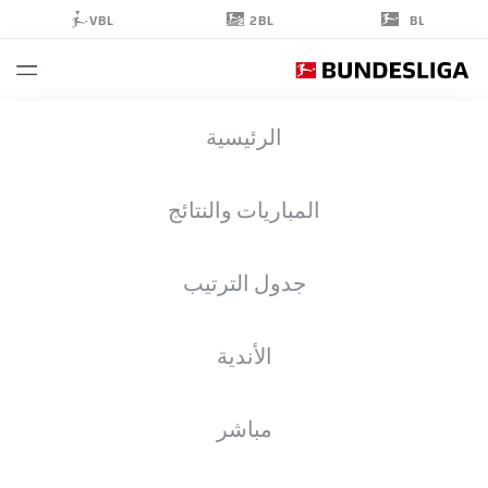
2BL
VBL
BL
LUCAS
الرئيسية
VÁZQUEZ
21
المباريات والنتائج
جدول الترتيب
مدافع
الأندية
BAYER LEVERKUSEN
إحصائيات موسم 2026/2027
الأهداف
زملاء الفريق
مباشر