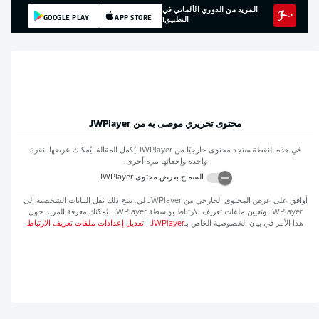
المزيد من الدوري الألماني في
GOOGLE PLAY
APP STORE
التطبيق!
محتوى تحريري موصى به من
JWPlayer
في هذه النقطة ستجد محتوى خارجيًا من
JWPlayer
يُكمل المقالة. يُمكنك عرضها بنقرة
واحدة وإخفائها مرة أخرى.
السماح بعرض محتوى
JWPlayer
أوافق على عرض المحتوى الخارجي من
JWPlayer
لي. يتيح ذلك نقل البيانات الشخصية إلى
JWPlayer
وتعيين ملفات تعريف الارتباط بواسطة
JWPlayer
. يُمكنك معرفة المزيد حول
هذا الأمر في بيان الخصوصية الخاص بـ
JWPlayer
|
تعديل إعدادات ملفات تعريف الارتباط