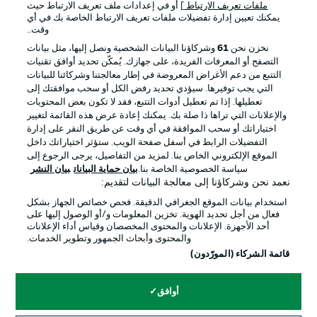
ملفات تعريف الارتباط
] أو في إعدادات ملف تعريف الارتباط حيث
يمكنك تعيين إدارة تفضيلات ملفات تعريف الارتباط الخاصة بك في أي
الإعلانات
الإخطارات القانونية
وقت..
إدارة التفضيلات
بيان الخصوصية
نخزن نحن
61
وشركاؤنا البيانات الشخصية ونصل إليها، مثل بيانات
التصفح أو المعرفات الفريدة، على جهازك. يُمكّن تحديد أوافق تقنيات
شروط الاستخدام
القنوات الناقلة
التتبع من دعم الأغراض المعروضة في إطار معالجتنا وشركائنا للبيانات
الوظائف
جهة النشر
التي يجب توفيرها. سيؤدي تحديد رفض الكل أو سحب موافقتك إلى
تعطيلها. إذا تم تعطيل أدوات التتبع، فقد لا تكون بعض المحتويات
تواصل معنا
اللاعبون
والإعلانات التي تراها ذا صلة بك. يمكنك إعادة عرض هذه القائمة لتغيير
اختياراتك أو سحب الموافقة في أي وقت عن طريق النقر على إدارة
التفضيلات الرابط في أسفل صفحة الويب. ستؤثر اختياراتك داخل
الموقع الإلكتروني الخاص بنا. لمزيد من التفاصيل، يرجى الرجوع إلى
سياسة الخصوصية الخاصة بنا.
بيان حماية البيانات
بيان النشر
نعمد نحن وشركاؤنا إلى معالجة البيانات لتقديم:
استخدام بيانات الموقع الجغرافي الدقيقة. فحص خصائص الجهاز بشكل
فعال من أجل تحديد الهوية. تخزين المعلومات و/أو الوصول إليها على
أحد الأجهزة. الإعلانات والمحتوى المخصصان وقياس أداء الإعلانات
والمحتوى وأبحاث الجمهور وتطوير الخدمات.
© 2026 Bundesliga-Gruppe GmbH
قائمة الشركاء (المورّدون)
اختر اللغة
أوافق
العربية