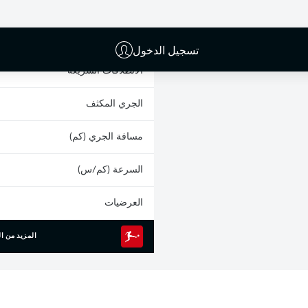
البطاقات الصفراء
المشاركات
تسجيل الدخول
الانطلاقات السريعة
الجري المكثف
مسافة الجري (كم)
السرعة (كم/س)
العرضيات
المزيد من ال