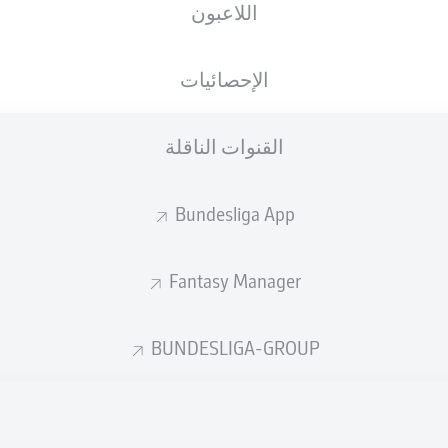
اللاعبون
الجنسية
25.01.2003
الطول
الوزن
DEU
23 عام
189 CM
72 KG
الإحصائيات
القنوات الناقلة
Bundesliga App
Fantasy Manager
إحصائيات موسم 2024/2025
BUNDESLIGA-GROUP
الأخطاء المرتكبة
لهوائية
ة