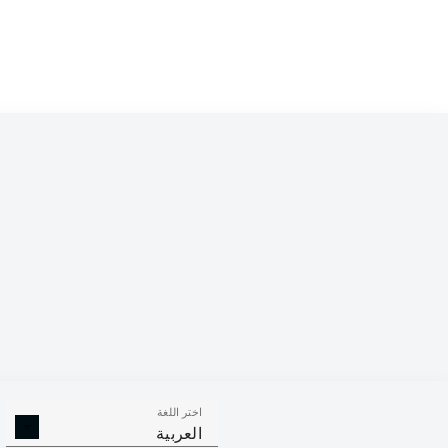
Competition
Bundesliga 2
Season
اختر اللغة
الالتحامات ا
الافتكاكات الناجحة
العربية
الناجح