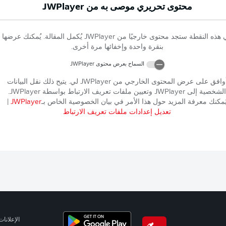
محتوى تحريري موصى به من
JWPlayer
 هذه النقطة ستجد محتوى خارجيًا من
JWPlayer
يُكمل المقالة. يُمكنك عرضها
بنقرة واحدة وإخفائها مرة أخرى.
السماح بعرض محتوى
JWPlayer
وافق على عرض المحتوى الخارجي من
JWPlayer
لي. يتيح ذلك نقل البيانات
الشخصية إلى
JWPlayer
وتعيين ملفات تعريف الارتباط بواسطة
JWPlayer
.
ُمكنك معرفة المزيد حول هذا الأمر في بيان الخصوصية الخاص بـ
JWPlayer
|
تعديل إعدادات ملفات تعريف الارتباط
الإعلانات