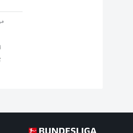
في
أ
ي