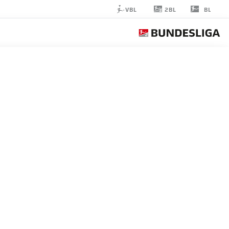
2BL
VBL
BL
LOUIS
KÖSTER
45
لاعب وسط
BOCHUM
إحصائيات موسم 2024/2025
الأهداف