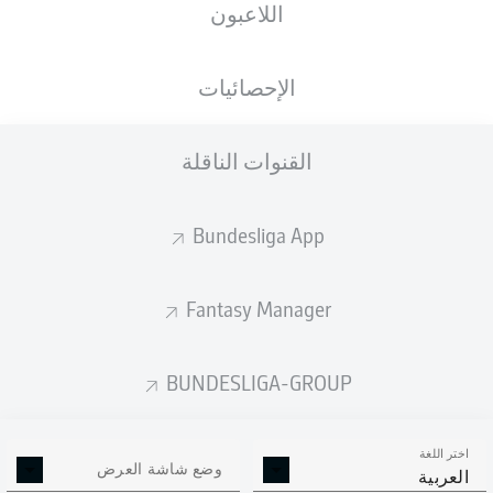
اللاعبون
الجنسية
الطول
الوزن
22.06.2000
77
181
FRA
, TGO
26 عام
KG
CM
الإحصائيات
القنوات الناقلة
Competition
Bundesliga
Bundesliga App
Season
2026/2027
Fantasy Manager
BUNDESLIGA-GROUP
إحصائيات موسم 2026/2027
اختر اللغة
وضع شاشة العرض
العربية
الافتكاكات
الالتحامات الهوائية