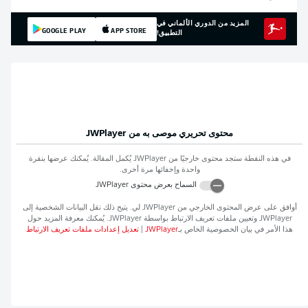
المزيد من الدوري الألماني في
GOOGLE PLAY
APP STORE
التطبيق!
محتوى تحريري موصى به من
JWPlayer
في هذه النقطة ستجد محتوى خارجيًا من
JWPlayer
يُكمل المقالة. يُمكنك عرضها بنقرة
واحدة وإخفائها مرة أخرى.
السماح بعرض محتوى
JWPlayer
أوافق على عرض المحتوى الخارجي من
JWPlayer
لي. يتيح ذلك نقل البيانات الشخصية إلى
JWPlayer
وتعيين ملفات تعريف الارتباط بواسطة
JWPlayer
. يُمكنك معرفة المزيد حول
هذا الأمر في بيان الخصوصية الخاص بـ
JWPlayer
|
تعديل إعدادات ملفات تعريف الارتباط