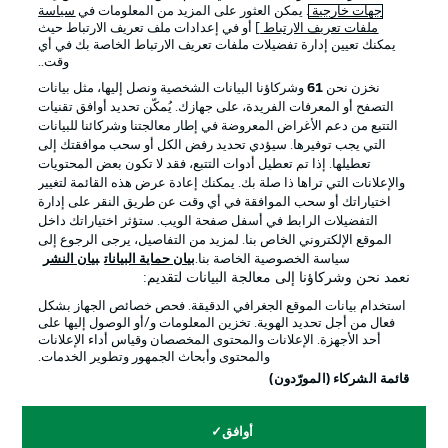
جهات خارجية
. يمكن العثور على المزيد من المعلومات في
سياسة
ملفات تعريف الارتباط
] أو في إعدادات ملف تعريف الارتباط حيث
يمكنك تعيين إدارة تفضيلات ملفات تعريف الارتباط الخاصة بك في أي
الإعلانات
الإخطارات القانونية
وقت..
إدارة التفضيلات
بيان الخصوصية
نخزن نحن
61
وشركاؤنا البيانات الشخصية ونصل إليها، مثل بيانات
التصفح أو المعرفات الفريدة، على جهازك. يُمكّن تحديد أوافق تقنيات
شروط الاستخدام
القنوات الناقلة
التتبع من دعم الأغراض المعروضة في إطار معالجتنا وشركائنا للبيانات
الوظائف
جهة النشر
التي يجب توفيرها. سيؤدي تحديد رفض الكل أو سحب موافقتك إلى
تعطيلها. إذا تم تعطيل أدوات التتبع، فقد لا تكون بعض المحتويات
تواصل معنا
اللاعبون
والإعلانات التي تراها ذا صلة بك. يمكنك إعادة عرض هذه القائمة لتغيير
اختياراتك أو سحب الموافقة في أي وقت عن طريق النقر على إدارة
التفضيلات الرابط في أسفل صفحة الويب. ستؤثر اختياراتك داخل
الموقع الإلكتروني الخاص بنا. لمزيد من التفاصيل، يرجى الرجوع إلى
سياسة الخصوصية الخاصة بنا.
بيان حماية البيانات
بيان النشر
نعمد نحن وشركاؤنا إلى معالجة البيانات لتقديم:
استخدام بيانات الموقع الجغرافي الدقيقة. فحص خصائص الجهاز بشكل
فعال من أجل تحديد الهوية. تخزين المعلومات و/أو الوصول إليها على
أحد الأجهزة. الإعلانات والمحتوى المخصصان وقياس أداء الإعلانات
والمحتوى وأبحاث الجمهور وتطوير الخدمات.
© 2026 Bundesliga-Gruppe GmbH
قائمة الشركاء (المورّدون)
اختر اللغة
أوافق
العربية