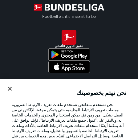
Football as it's meant to be
تطبيق الدوري الألماني
Official Partners
نحن نهتم بخصوصيتك
نحن نستخدم ملفانحن نستخدم ملفات تعريف الارتباط الضرورية
وملفات تعريف الارتباط الوظيفية حتى يتمكن موقعنا الإلكتروني من
العمل بشكل آمن ومن ثمَّ، يمكن استخدام المحتوى والخدمات الخاصة
به. وبالنقر على "قبول جميع ملفات تعريف الارتباط"، فإنك توافق على
أنه يمكننا أيضًا استخدام ملفات تعريف الارتباط الخاصة بالأداء، وملفات
تعريف الارتباط الخاصة بالتسويق والتحليل، وملفات تعريف الارتباط
الخاصة بوسائل التواصل الاجتماعي. تُقدَّم بعض هذه الخدمات من قِبل