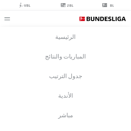
2BL
VBL
BL
LORENZ
الرئيسية
ASSIGNON
22
المباريات والنتائج
جدول الترتيب
مدافع
الأندية
VFB STUTTGART
إحصائيات موسم 2026/2027
الأهداف
زملاء الفريق
مباشر