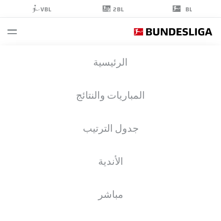
2BL
VBL
BL
LINUS
الرئيسية
GÜTHER
49
المباريات والنتائج
جدول الترتيب
لاعب وسط
الأندية
UNION BERLIN
إحصائيات موسم 2026/2027
الأهداف
زملاء الفريق
مباشر