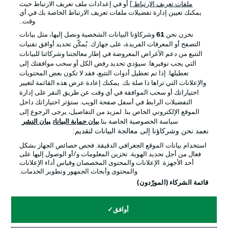
ملفات تعريف الارتباط
] أو في إعدادات ملف تعريف الارتباط حيث
يمكنك تعيين إدارة تفضيلات ملفات تعريف الارتباط الخاصة بك في أي
الإعلانات
الإخطارات القانونية
وقت..
إدارة التفضيلات
بيان الخصوصية
نخزن نحن
61
وشركاؤنا البيانات الشخصية ونصل إليها، مثل بيانات
التصفح أو المعرفات الفريدة، على جهازك. يُمكّن تحديد أوافق تقنيات
شروط الاستخدام
القنوات الناقلة
التتبع من دعم الأغراض المعروضة في إطار معالجتنا وشركائنا للبيانات
الوظائف
جهة النشر
التي يجب توفيرها. سيؤدي تحديد رفض الكل أو سحب موافقتك إلى
تعطيلها. إذا تم تعطيل أدوات التتبع، فقد لا تكون بعض المحتويات
تواصل معنا
اللاعبون
والإعلانات التي تراها ذا صلة بك. يمكنك إعادة عرض هذه القائمة لتغيير
اختياراتك أو سحب الموافقة في أي وقت عن طريق النقر على إدارة
التفضيلات الرابط في أسفل صفحة الويب. ستؤثر اختياراتك داخل
الموقع الإلكتروني الخاص بنا. لمزيد من التفاصيل، يرجى الرجوع إلى
سياسة الخصوصية الخاصة بنا.
بيان حماية البيانات
بيان النشر
نعمد نحن وشركاؤنا إلى معالجة البيانات لتقديم:
استخدام بيانات الموقع الجغرافي الدقيقة. فحص خصائص الجهاز بشكل
فعال من أجل تحديد الهوية. تخزين المعلومات و/أو الوصول إليها على
أحد الأجهزة. الإعلانات والمحتوى المخصصان وقياس أداء الإعلانات
والمحتوى وأبحاث الجمهور وتطوير الخدمات.
© 2026 Bundesliga-Gruppe GmbH
قائمة الشركاء (المورّدون)
اختر اللغة
أوافق
العربية