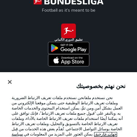
Football as it's meant to be
تطبيق الدوري الألماني
Official Partners
نحن نهتم بخصوصيتك
نحن نستخدم ملفانحن نستخدم ملفات تعريف الارتباط الضرورية
وملفات تعريف الارتباط الوظيفية حتى يتمكن موقعنا الإلكتروني من
العمل بشكل آمن ومن ثمَّ، يمكن استخدام المحتوى والخدمات الخاصة
به. وبالنقر على "قبول جميع ملفات تعريف الارتباط"، فإنك توافق على
أنه يمكننا أيضًا استخدام ملفات تعريف الارتباط الخاصة بالأداء، وملفات
تعريف الارتباط الخاصة بالتسويق والتحليل، وملفات تعريف الارتباط
الخاصة بوسائل التواصل الاجتماعي. تُقدَّم بعض هذه الخدمات من قِبل
جهات خارجية
. يمكن العثور على المزيد من المعلومات في
سياسة