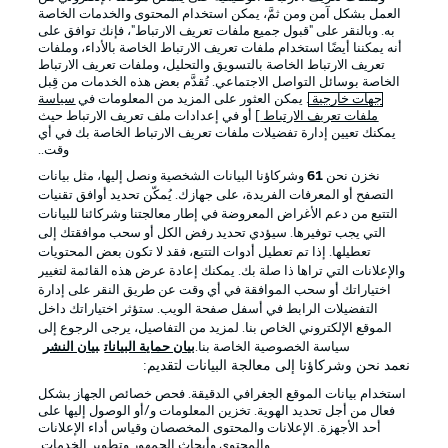
العمل بشكل آمن ومن ثمَّ، يمكن استخدام المحتوى والخدمات الخاصة
به. وبالنقر على "قبول جميع ملفات تعريف الارتباط"، فإنك توافق على
أنه يمكننا أيضًا استخدام ملفات تعريف الارتباط الخاصة بالأداء، وملفات
تعريف الارتباط الخاصة بالتسويق والتحليل، وملفات تعريف الارتباط
الخاصة بوسائل التواصل الاجتماعي. تُقدَّم بعض هذه الخدمات من قِبل
جهات خارجية
. يمكن العثور على المزيد من المعلومات في
سياسة
ملفات تعريف الارتباط
] أو في إعدادات ملف تعريف الارتباط حيث
يمكنك تعيين إدارة تفضيلات ملفات تعريف الارتباط الخاصة بك في أي
الإعلانات
الإخطارات القانونية
وقت..
إدارة التفضيلات
بيان الخصوصية
نخزن نحن
61
وشركاؤنا البيانات الشخصية ونصل إليها، مثل بيانات
التصفح أو المعرفات الفريدة، على جهازك. يُمكّن تحديد أوافق تقنيات
شروط الاستخدام
القنوات الناقلة
التتبع من دعم الأغراض المعروضة في إطار معالجتنا وشركائنا للبيانات
الوظائف
جهة النشر
التي يجب توفيرها. سيؤدي تحديد رفض الكل أو سحب موافقتك إلى
تعطيلها. إذا تم تعطيل أدوات التتبع، فقد لا تكون بعض المحتويات
تواصل معنا
اللاعبون
والإعلانات التي تراها ذا صلة بك. يمكنك إعادة عرض هذه القائمة لتغيير
اختياراتك أو سحب الموافقة في أي وقت عن طريق النقر على إدارة
التفضيلات الرابط في أسفل صفحة الويب. ستؤثر اختياراتك داخل
الموقع الإلكتروني الخاص بنا. لمزيد من التفاصيل، يرجى الرجوع إلى
سياسة الخصوصية الخاصة بنا.
بيان حماية البيانات
بيان النشر
نعمد نحن وشركاؤنا إلى معالجة البيانات لتقديم:
استخدام بيانات الموقع الجغرافي الدقيقة. فحص خصائص الجهاز بشكل
فعال من أجل تحديد الهوية. تخزين المعلومات و/أو الوصول إليها على
أحد الأجهزة. الإعلانات والمحتوى المخصصان وقياس أداء الإعلانات
والمحتوى وأبحاث الجمهور وتطوير الخدمات.