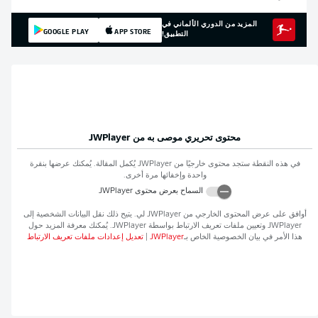
المزيد من الدوري الألماني في
GOOGLE PLAY
APP STORE
التطبيق!
محتوى تحريري موصى به من
JWPlayer
في هذه النقطة ستجد محتوى خارجيًا من
JWPlayer
يُكمل المقالة. يُمكنك عرضها بنقرة
واحدة وإخفائها مرة أخرى.
السماح بعرض محتوى
JWPlayer
أوافق على عرض المحتوى الخارجي من
JWPlayer
لي. يتيح ذلك نقل البيانات الشخصية إلى
JWPlayer
وتعيين ملفات تعريف الارتباط بواسطة
JWPlayer
. يُمكنك معرفة المزيد حول
هذا الأمر في بيان الخصوصية الخاص بـ
JWPlayer
|
تعديل إعدادات ملفات تعريف الارتباط