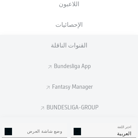
اللاعبون
الجنسية
الطول
الوزن
17.05.2003
88
188
DEU
, POL
23 عام
KG
CM
الإحصائيات
القنوات الناقلة
Competition
Bundesliga 2
Bundesliga App
Season
2025/2026
Fantasy Manager
BUNDESLIGA-GROUP
إحصائيات موسم 2025/2026
اختر اللغة
وضع شاشة العرض
العربية
الالتحامات الهوائية