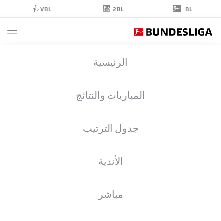
2BL
VBL
BL
LEONARD
الرئيسية
BRODERSEN
42
المباريات والنتائج
جدول الترتيب
مدافع
الأندية
FORTUNA DÜSSELDORF
إحصائيات موسم 2025/2026
الأهداف
مباشر