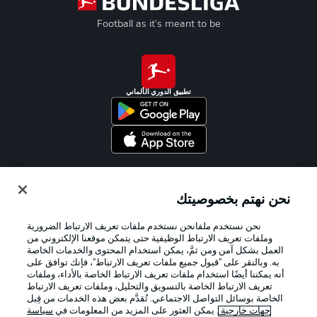
Football as it's meant to be
تطبيق الدوري الألماني
Official Partners
نحن نهتم بخصوصيتك
نحن نستخدم ملفانحن نستخدم ملفات تعريف الارتباط الضرورية
وملفات تعريف الارتباط الوظيفية حتى يتمكن موقعنا الإلكتروني من
العمل بشكل آمن ومن ثمَّ، يمكن استخدام المحتوى والخدمات الخاصة
به. وبالنقر على "قبول جميع ملفات تعريف الارتباط"، فإنك توافق على
أنه يمكننا أيضًا استخدام ملفات تعريف الارتباط الخاصة بالأداء، وملفات
تعريف الارتباط الخاصة بالتسويق والتحليل، وملفات تعريف الارتباط
الخاصة بوسائل التواصل الاجتماعي. تُقدَّم بعض هذه الخدمات من قِبل
جهات خارجية
. يمكن العثور على المزيد من المعلومات في
سياسة