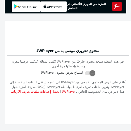
المزيد من الدوري الألماني في
GOOGLE PLAY
APP STORE
التطبيق!
محتوى تحريري موصى به من
JWPlayer
في هذه النقطة ستجد محتوى خارجيًا من
JWPlayer
يُكمل المقالة. يُمكنك عرضها بنقرة
واحدة وإخفائها مرة أخرى.
السماح بعرض محتوى
JWPlayer
أوافق على عرض المحتوى الخارجي من
JWPlayer
لي. يتيح ذلك نقل البيانات الشخصية إلى
JWPlayer
وتعيين ملفات تعريف الارتباط بواسطة
JWPlayer
. يُمكنك معرفة المزيد حول
هذا الأمر في بيان الخصوصية الخاص بـ
JWPlayer
|
تعديل إعدادات ملفات تعريف الارتباط