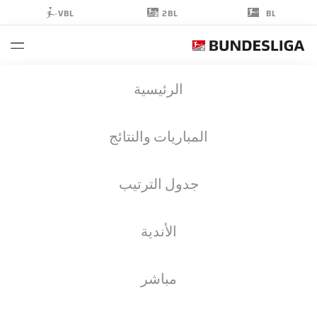
2BL
VBL
BL
LEON
الرئيسية
ROBINSON
37
المباريات والنتائج
جدول الترتيب
لاعب وسط
الأندية
KAISERSLAUTERN
إحصائيات موسم 2026/2027
الأهداف
زملاء الفريق
مباشر