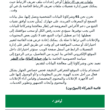
ملفات تعريف الارتباط
] أو في إعدادات ملف تعريف الارتباط حيث
يمكنك تعيين إدارة تفضيلات ملفات تعريف الارتباط الخاصة بك في أي
الإعلانات
الإخطارات القانونية
وقت..
إدارة التفضيلات
بيان الخصوصية
نخزن نحن
61
وشركاؤنا البيانات الشخصية ونصل إليها، مثل بيانات
التصفح أو المعرفات الفريدة، على جهازك. يُمكّن تحديد أوافق تقنيات
شروط الاستخدام
الوظائف
التتبع من دعم الأغراض المعروضة في إطار معالجتنا وشركائنا للبيانات
جهة النشر
تواصل معنا
التي يجب توفيرها. سيؤدي تحديد رفض الكل أو سحب موافقتك إلى
تعطيلها. إذا تم تعطيل أدوات التتبع، فقد لا تكون بعض المحتويات
اللاعبون
والإعلانات التي تراها ذا صلة بك. يمكنك إعادة عرض هذه القائمة لتغيير
اختياراتك أو سحب الموافقة في أي وقت عن طريق النقر على إدارة
التفضيلات الرابط في أسفل صفحة الويب. ستؤثر اختياراتك داخل
الموقع الإلكتروني الخاص بنا. لمزيد من التفاصيل، يرجى الرجوع إلى
سياسة الخصوصية الخاصة بنا.
بيان حماية البيانات
بيان النشر
نعمد نحن وشركاؤنا إلى معالجة البيانات لتقديم:
استخدام بيانات الموقع الجغرافي الدقيقة. فحص خصائص الجهاز بشكل
فعال من أجل تحديد الهوية. تخزين المعلومات و/أو الوصول إليها على
أحد الأجهزة. الإعلانات والمحتوى المخصصان وقياس أداء الإعلانات
والمحتوى وأبحاث الجمهور وتطوير الخدمات.
© 2026 Bundesliga-Gruppe GmbH
قائمة الشركاء (المورّدون)
اختر اللغة
أوافق
العربية