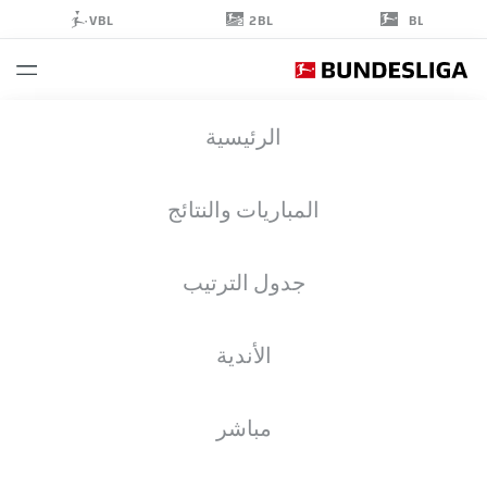
2BL
VBL
BL
LEON
الرئيسية
KLANAC
48
المباريات والنتائج
جدول الترتيب
حارس مرمى
الأندية
BAYERN MUNICH
إحصائيات موسم 2026/2027
الأهداف
زملاء الفريق
مباشر