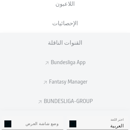
اللاعبون
الجنسية
الطول
الوزن
01.03.2007
80
185
DEU
,
19 عام
KG
CM
HRV
الإحصائيات
القنوات الناقلة
Competition
Bundesliga
Bundesliga App
Season
2026/2027
Fantasy Manager
BUNDESLIGA-GROUP
إحصائيات موسم 2026/2027
اختر اللغة
وضع شاشة العرض
العربية
التمريرات