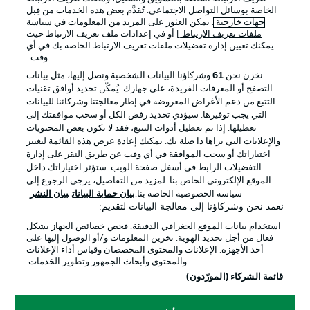
الخاصة بوسائل التواصل الاجتماعي. تُقدَّم بعض هذه الخدمات من قِبل
جهات خارجية
. يمكن العثور على المزيد من المعلومات في
سياسة
ملفات تعريف الارتباط
] أو في إعدادات ملف تعريف الارتباط حيث
يمكنك تعيين إدارة تفضيلات ملفات تعريف الارتباط الخاصة بك في أي
الإعلانات
الإخطارات القانونية
وقت..
إدارة التفضيلات
بيان الخصوصية
نخزن نحن
61
وشركاؤنا البيانات الشخصية ونصل إليها، مثل بيانات
التصفح أو المعرفات الفريدة، على جهازك. يُمكّن تحديد أوافق تقنيات
شروط الاستخدام
القنوات الناقلة
التتبع من دعم الأغراض المعروضة في إطار معالجتنا وشركائنا للبيانات
الوظائف
جهة النشر
التي يجب توفيرها. سيؤدي تحديد رفض الكل أو سحب موافقتك إلى
تعطيلها. إذا تم تعطيل أدوات التتبع، فقد لا تكون بعض المحتويات
تواصل معنا
اللاعبون
والإعلانات التي تراها ذا صلة بك. يمكنك إعادة عرض هذه القائمة لتغيير
اختياراتك أو سحب الموافقة في أي وقت عن طريق النقر على إدارة
التفضيلات الرابط في أسفل صفحة الويب. ستؤثر اختياراتك داخل
الموقع الإلكتروني الخاص بنا. لمزيد من التفاصيل، يرجى الرجوع إلى
سياسة الخصوصية الخاصة بنا.
بيان حماية البيانات
بيان النشر
نعمد نحن وشركاؤنا إلى معالجة البيانات لتقديم:
استخدام بيانات الموقع الجغرافي الدقيقة. فحص خصائص الجهاز بشكل
فعال من أجل تحديد الهوية. تخزين المعلومات و/أو الوصول إليها على
أحد الأجهزة. الإعلانات والمحتوى المخصصان وقياس أداء الإعلانات
والمحتوى وأبحاث الجمهور وتطوير الخدمات.
© 2026 Bundesliga-Gruppe GmbH
قائمة الشركاء (المورّدون)
اختر اللغة