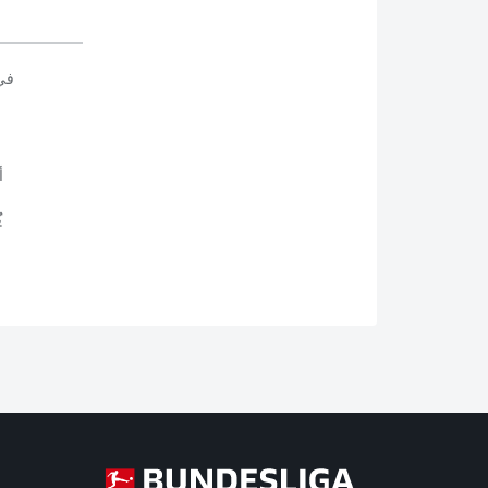
في
أ
ي