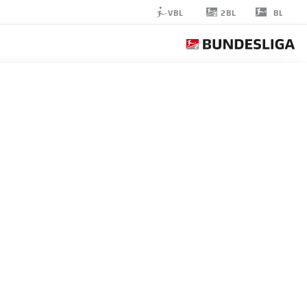
2BL
VBL
BL
LEON
BELL BELL
مهاجم
EINTRACHT BRAUNSCHWEIG
إحصائيات موسم 2018/2019
الأهداف