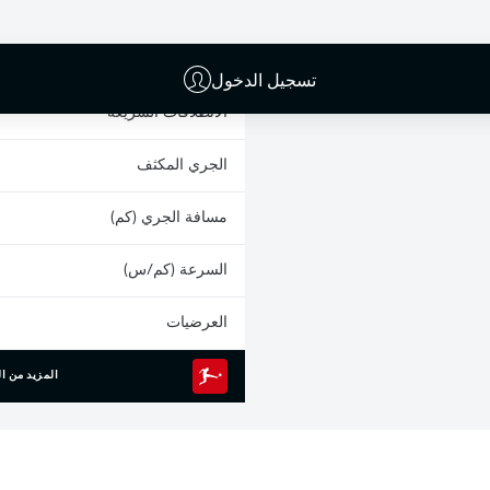
البطاقات الصفراء
المشاركات
تسجيل الدخول
الانطلاقات السريعة
الجري المكثف
مسافة الجري (كم)
السرعة (كم/س)
العرضيات
المزيد من ال