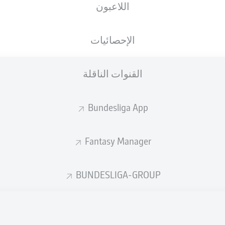
اللاعبون
الجنسية
06.09.1996
الطول
الوزن
, CMR
DEU
29 عام
180 CM
73 KG
الإحصائيات
القنوات الناقلة
Bundesliga App
Fantasy Manager
إحصائيات موسم 2018/2019
BUNDESLIGA-GROUP
الأخطاء المرتكبة
لهوائية
ة