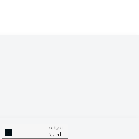
Competition
Bundesliga 2
Season
اختر اللغة
الالتحامات ا
الافتكاكات الناجحة
العربية
الناجح