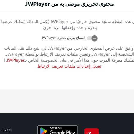
محتوى تحريري موصى به من
JWPlayer
 هذه النقطة ستجد محتوى خارجيًا من
JWPlayer
يُكمل المقالة. يُمكنك عرضها
بنقرة واحدة وإخفائها مرة أخرى.
السماح بعرض محتوى
JWPlayer
وافق على عرض المحتوى الخارجي من
JWPlayer
لي. يتيح ذلك نقل البيانات
الشخصية إلى
JWPlayer
وتعيين ملفات تعريف الارتباط بواسطة
JWPlayer
.
ُمكنك معرفة المزيد حول هذا الأمر في بيان الخصوصية الخاص بـ
JWPlayer
|
تعديل إعدادات ملفات تعريف الارتباط
الإعلانات