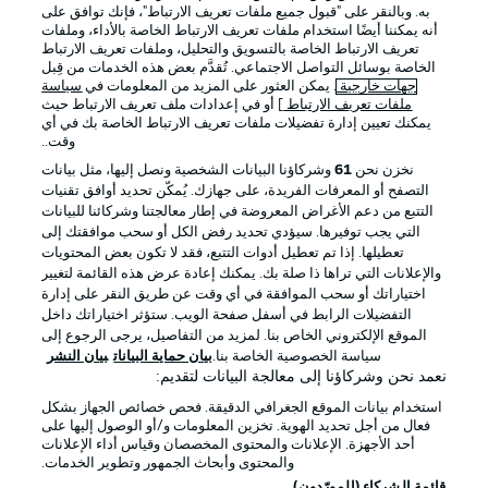
به. وبالنقر على "قبول جميع ملفات تعريف الارتباط"، فإنك توافق على
أنه يمكننا أيضًا استخدام ملفات تعريف الارتباط الخاصة بالأداء، وملفات
تعريف الارتباط الخاصة بالتسويق والتحليل، وملفات تعريف الارتباط
الخاصة بوسائل التواصل الاجتماعي. تُقدَّم بعض هذه الخدمات من قِبل
جهات خارجية
. يمكن العثور على المزيد من المعلومات في
سياسة
ملفات تعريف الارتباط
] أو في إعدادات ملف تعريف الارتباط حيث
يمكنك تعيين إدارة تفضيلات ملفات تعريف الارتباط الخاصة بك في أي
الإعلانات
الإخطارات القانونية
وقت..
إدارة التفضيلات
بيان الخصوصية
نخزن نحن
61
وشركاؤنا البيانات الشخصية ونصل إليها، مثل بيانات
التصفح أو المعرفات الفريدة، على جهازك. يُمكّن تحديد أوافق تقنيات
شروط الاستخدام
الوظائف
التتبع من دعم الأغراض المعروضة في إطار معالجتنا وشركائنا للبيانات
جهة النشر
تواصل معنا
التي يجب توفيرها. سيؤدي تحديد رفض الكل أو سحب موافقتك إلى
تعطيلها. إذا تم تعطيل أدوات التتبع، فقد لا تكون بعض المحتويات
اللاعبون
والإعلانات التي تراها ذا صلة بك. يمكنك إعادة عرض هذه القائمة لتغيير
اختياراتك أو سحب الموافقة في أي وقت عن طريق النقر على إدارة
التفضيلات الرابط في أسفل صفحة الويب. ستؤثر اختياراتك داخل
الموقع الإلكتروني الخاص بنا. لمزيد من التفاصيل، يرجى الرجوع إلى
سياسة الخصوصية الخاصة بنا.
بيان حماية البيانات
بيان النشر
نعمد نحن وشركاؤنا إلى معالجة البيانات لتقديم:
استخدام بيانات الموقع الجغرافي الدقيقة. فحص خصائص الجهاز بشكل
فعال من أجل تحديد الهوية. تخزين المعلومات و/أو الوصول إليها على
أحد الأجهزة. الإعلانات والمحتوى المخصصان وقياس أداء الإعلانات
والمحتوى وأبحاث الجمهور وتطوير الخدمات.
© 2026 Bundesliga-Gruppe GmbH
قائمة الشركاء (المورّدون)