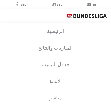
2BL
VBL
BL
LENNART
الرئيسية
KOERDT
28
المباريات والنتائج
جدول الترتيب
لاعب وسط
الأندية
BOCHUM
إحصائيات موسم 2024/2025
الأهداف
مباشر