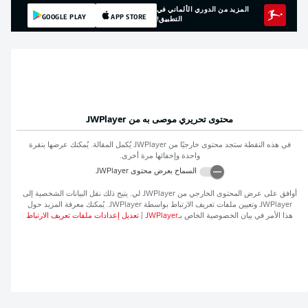
المزيد من الدوري الألماني في
GOOGLE PLAY
APP STORE
التطبيق!
محتوى تحريري موصى به من
JWPlayer
في هذه النقطة ستجد محتوى خارجيًا من
JWPlayer
يُكمل المقالة. يُمكنك عرضها بنقرة
واحدة وإخفائها مرة أخرى.
السماح بعرض محتوى
JWPlayer
أوافق على عرض المحتوى الخارجي من
JWPlayer
لي. يتيح ذلك نقل البيانات الشخصية إلى
JWPlayer
وتعيين ملفات تعريف الارتباط بواسطة
JWPlayer
. يُمكنك معرفة المزيد حول
هذا الأمر في بيان الخصوصية الخاص بـ
JWPlayer
|
تعديل إعدادات ملفات تعريف الارتباط