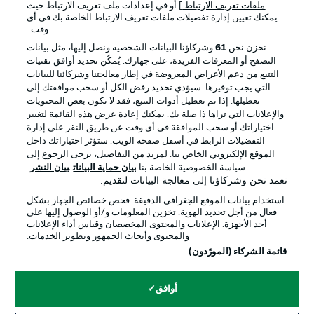
ملفات تعريف الارتباط
] أو في إعدادات ملف تعريف الارتباط حيث
يمكنك تعيين إدارة تفضيلات ملفات تعريف الارتباط الخاصة بك في أي
الإعلانات
الإخطارات القانونية
وقت..
إدارة التفضيلات
بيان الخصوصية
نخزن نحن
61
وشركاؤنا البيانات الشخصية ونصل إليها، مثل بيانات
التصفح أو المعرفات الفريدة، على جهازك. يُمكّن تحديد أوافق تقنيات
شروط الاستخدام
القنوات الناقلة
التتبع من دعم الأغراض المعروضة في إطار معالجتنا وشركائنا للبيانات
الوظائف
جهة النشر
التي يجب توفيرها. سيؤدي تحديد رفض الكل أو سحب موافقتك إلى
تعطيلها. إذا تم تعطيل أدوات التتبع، فقد لا تكون بعض المحتويات
تواصل معنا
اللاعبون
والإعلانات التي تراها ذا صلة بك. يمكنك إعادة عرض هذه القائمة لتغيير
اختياراتك أو سحب الموافقة في أي وقت عن طريق النقر على إدارة
التفضيلات الرابط في أسفل صفحة الويب. ستؤثر اختياراتك داخل
الموقع الإلكتروني الخاص بنا. لمزيد من التفاصيل، يرجى الرجوع إلى
سياسة الخصوصية الخاصة بنا.
بيان حماية البيانات
بيان النشر
نعمد نحن وشركاؤنا إلى معالجة البيانات لتقديم:
استخدام بيانات الموقع الجغرافي الدقيقة. فحص خصائص الجهاز بشكل
فعال من أجل تحديد الهوية. تخزين المعلومات و/أو الوصول إليها على
أحد الأجهزة. الإعلانات والمحتوى المخصصان وقياس أداء الإعلانات
والمحتوى وأبحاث الجمهور وتطوير الخدمات.
© 2026 Bundesliga-Gruppe GmbH
قائمة الشركاء (المورّدون)
اختر اللغة
أوافق
العربية