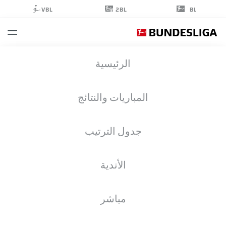
2BL
VBL
BL
KONRAD
الرئيسية
LAIMER
27
المباريات والنتائج
جدول الترتيب
لاعب وسط
الأندية
BAYERN MUNICH
إحصائيات موسم 2026/2027
الأهداف
زملاء الفريق
مباشر