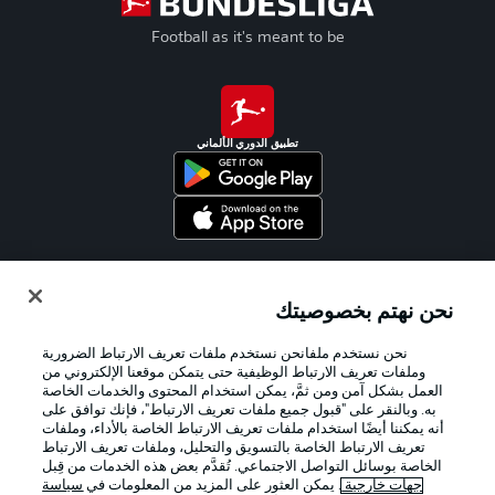
Football as it's meant to be
تطبيق الدوري الألماني
Official Partners
نحن نهتم بخصوصيتك
نحن نستخدم ملفانحن نستخدم ملفات تعريف الارتباط الضرورية
وملفات تعريف الارتباط الوظيفية حتى يتمكن موقعنا الإلكتروني من
العمل بشكل آمن ومن ثمَّ، يمكن استخدام المحتوى والخدمات الخاصة
به. وبالنقر على "قبول جميع ملفات تعريف الارتباط"، فإنك توافق على
أنه يمكننا أيضًا استخدام ملفات تعريف الارتباط الخاصة بالأداء، وملفات
تعريف الارتباط الخاصة بالتسويق والتحليل، وملفات تعريف الارتباط
الخاصة بوسائل التواصل الاجتماعي. تُقدَّم بعض هذه الخدمات من قِبل
جهات خارجية
. يمكن العثور على المزيد من المعلومات في
سياسة