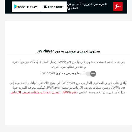
المزيد من الدوري الألماني في
GOOGLE PLAY
APP STORE
التطبيق!
محتوى تحريري موصى به من
JWPlayer
في هذه النقطة ستجد محتوى خارجيًا من
JWPlayer
يُكمل المقالة. يُمكنك عرضها بنقرة
واحدة وإخفائها مرة أخرى.
السماح بعرض محتوى
JWPlayer
أوافق على عرض المحتوى الخارجي من
JWPlayer
لي. يتيح ذلك نقل البيانات الشخصية إلى
JWPlayer
وتعيين ملفات تعريف الارتباط بواسطة
JWPlayer
. يُمكنك معرفة المزيد حول
هذا الأمر في بيان الخصوصية الخاص بـ
JWPlayer
|
تعديل إعدادات ملفات تعريف الارتباط