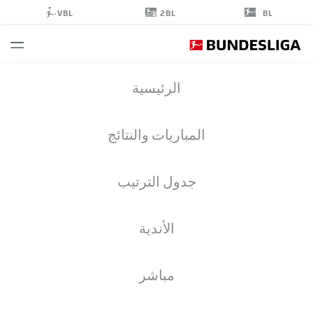
2BL
VBL
BL
KARL
الرئيسية
STEINMANN
36
المباريات والنتائج
جدول الترتيب
مدافع
الأندية
FREIBURG
إحصائيات موسم 2026/2027
الأهداف
زملاء الفريق
مباشر