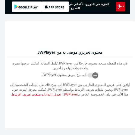
المزيد من الدوري الألماني في
GOOGLE PLAY
APP STORE
التطبيق!
محتوى تحريري موصى به من
JWPlayer
في هذه النقطة ستجد محتوى خارجيًا من
JWPlayer
يُكمل المقالة. يُمكنك عرضها بنقرة
واحدة وإخفائها مرة أخرى.
السماح بعرض محتوى
JWPlayer
أوافق على عرض المحتوى الخارجي من
JWPlayer
لي. يتيح ذلك نقل البيانات الشخصية إلى
JWPlayer
وتعيين ملفات تعريف الارتباط بواسطة
JWPlayer
. يُمكنك معرفة المزيد حول
هذا الأمر في بيان الخصوصية الخاص بـ
JWPlayer
|
تعديل إعدادات ملفات تعريف الارتباط