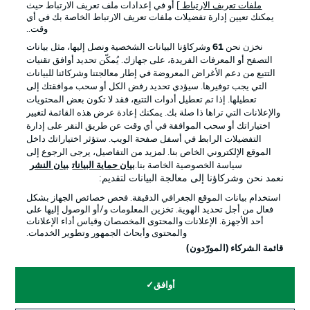
ملفات تعريف الارتباط
] أو في إعدادات ملف تعريف الارتباط حيث
يمكنك تعيين إدارة تفضيلات ملفات تعريف الارتباط الخاصة بك في أي
الإعلانات
الإخطارات القانونية
وقت..
إدارة التفضيلات
بيان الخصوصية
نخزن نحن
61
وشركاؤنا البيانات الشخصية ونصل إليها، مثل بيانات
التصفح أو المعرفات الفريدة، على جهازك. يُمكّن تحديد أوافق تقنيات
شروط الاستخدام
القنوات الناقلة
التتبع من دعم الأغراض المعروضة في إطار معالجتنا وشركائنا للبيانات
الوظائف
جهة النشر
التي يجب توفيرها. سيؤدي تحديد رفض الكل أو سحب موافقتك إلى
تعطيلها. إذا تم تعطيل أدوات التتبع، فقد لا تكون بعض المحتويات
تواصل معنا
اللاعبون
والإعلانات التي تراها ذا صلة بك. يمكنك إعادة عرض هذه القائمة لتغيير
اختياراتك أو سحب الموافقة في أي وقت عن طريق النقر على إدارة
التفضيلات الرابط في أسفل صفحة الويب. ستؤثر اختياراتك داخل
الموقع الإلكتروني الخاص بنا. لمزيد من التفاصيل، يرجى الرجوع إلى
سياسة الخصوصية الخاصة بنا.
بيان حماية البيانات
بيان النشر
نعمد نحن وشركاؤنا إلى معالجة البيانات لتقديم:
استخدام بيانات الموقع الجغرافي الدقيقة. فحص خصائص الجهاز بشكل
فعال من أجل تحديد الهوية. تخزين المعلومات و/أو الوصول إليها على
أحد الأجهزة. الإعلانات والمحتوى المخصصان وقياس أداء الإعلانات
والمحتوى وأبحاث الجمهور وتطوير الخدمات.
© 2026 Bundesliga-Gruppe GmbH
قائمة الشركاء (المورّدون)
اختر اللغة
أوافق
العربية