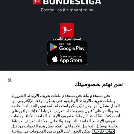
Football as it's meant to be
تطبيق الدوري الألماني
Official Partners
نحن نهتم بخصوصيتك
نحن نستخدم ملفانحن نستخدم ملفات تعريف الارتباط الضرورية
وملفات تعريف الارتباط الوظيفية حتى يتمكن موقعنا الإلكتروني من
العمل بشكل آمن ومن ثمَّ، يمكن استخدام المحتوى والخدمات الخاصة
به. وبالنقر على "قبول جميع ملفات تعريف الارتباط"، فإنك توافق على
أنه يمكننا أيضًا استخدام ملفات تعريف الارتباط الخاصة بالأداء، وملفات
تعريف الارتباط الخاصة بالتسويق والتحليل، وملفات تعريف الارتباط
الخاصة بوسائل التواصل الاجتماعي. تُقدَّم بعض هذه الخدمات من قِبل
جهات خارجية
. يمكن العثور على المزيد من المعلومات في
سياسة