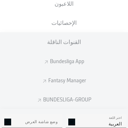
اللاعبون
الجنسية
الطول
الوزن
05.05.1999
67
171
NLD
, SUR
27 عام
KG
CM
الإحصائيات
القنوات الناقلة
Competition
Bundesliga
Bundesliga App
Season
2020/2021
Fantasy Manager
BUNDESLIGA-GROUP
إحصائيات موسم 2020/2021
اختر اللغة
وضع شاشة العرض
العربية
ركلات الجزاء