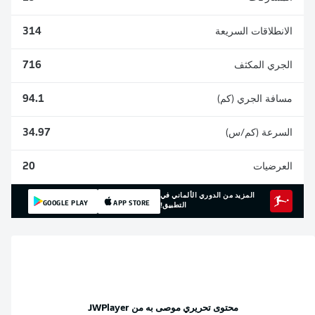
الانطلاقات السريعة
314
الجري المكثف
716
مسافة الجري (كم)
94.1
السرعة (كم/س)
34.97
العرضيات
20
المزيد من الدوري الألماني في
GOOGLE PLAY
APP STORE
التطبيق!
محتوى تحريري موصى به من
JWPlayer