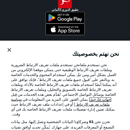
تطبيق الدوري الألماني
Official Partners
نحن نهتم بخصوصيتك
نحن نستخدم ملفانحن نستخدم ملفات تعريف الارتباط الضرورية
وملفات تعريف الارتباط الوظيفية حتى يتمكن موقعنا الإلكتروني من
العمل بشكل آمن ومن ثمَّ، يمكن استخدام المحتوى والخدمات الخاصة
به. وبالنقر على "قبول جميع ملفات تعريف الارتباط"، فإنك توافق على
أنه يمكننا أيضًا استخدام ملفات تعريف الارتباط الخاصة بالأداء، وملفات
تعريف الارتباط الخاصة بالتسويق والتحليل، وملفات تعريف الارتباط
الخاصة بوسائل التواصل الاجتماعي. تُقدَّم بعض هذه الخدمات من قِبل
جهات خارجية
. يمكن العثور على المزيد من المعلومات في
سياسة
ملفات تعريف الارتباط
] أو في إعدادات ملف تعريف الارتباط حيث
يمكنك تعيين إدارة تفضيلات ملفات تعريف الارتباط الخاصة بك في أي
الإعلانات
الإخطارات القانونية
وقت..
إدارة التفضيلات
بيان الخصوصية
نخزن نحن
61
وشركاؤنا البيانات الشخصية ونصل إليها، مثل بيانات
التصفح أو المعرفات الفريدة، على جهازك. يُمكّن تحديد أوافق تقنيات
شروط الاستخدام
القنوات الناقلة