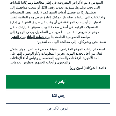
التتبع من دعم الأغراض المعروضة في إطار معالجتنا وشركائنا للبيانات
الوظائف
جهة النشر
التي يجب توفيرها. سيؤدي تحديد رفض الكل أو سحب موافقتك إلى
تعطيلها. إذا تم تعطيل أدوات التتبع، فقد لا تكون بعض المحتويات
تواصل معنا
اللاعبون
والإعلانات التي تراها ذا صلة بك. يمكنك إعادة عرض هذه القائمة لتغيير
اختياراتك أو سحب الموافقة في أي وقت عن طريق النقر على إدارة
التفضيلات الرابط في أسفل صفحة الويب. ستؤثر اختياراتك داخل
الموقع الإلكتروني الخاص بنا. لمزيد من التفاصيل، يرجى الرجوع إلى
سياسة الخصوصية الخاصة بنا.
بيان حماية البيانات
بيان النشر
نعمد نحن وشركاؤنا إلى معالجة البيانات لتقديم:
استخدام بيانات الموقع الجغرافي الدقيقة. فحص خصائص الجهاز بشكل
فعال من أجل تحديد الهوية. تخزين المعلومات و/أو الوصول إليها على
أحد الأجهزة. الإعلانات والمحتوى المخصصان وقياس أداء الإعلانات
والمحتوى وأبحاث الجمهور وتطوير الخدمات.
© 2026 Bundesliga-Gruppe GmbH
قائمة الشركاء (المورّدون)
اختر اللغة
أوافق
العربية
رفض الكل
وضع شاشة العرض
عرض الأغراض