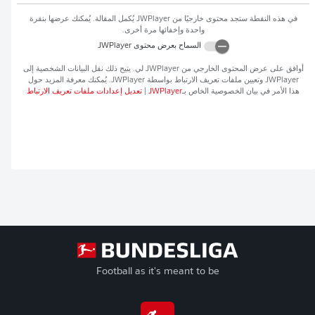
في هذه النقطة ستجد محتوى خارجيًا من
JWPlayer
يُكمل المقالة. يُمكنك عرضها بنقرة
واحدة وإخفائها مرة أخرى.
السماح بعرض محتوى
JWPlayer
أوافق على عرض المحتوى الخارجي من
JWPlayer
لي. يتيح ذلك نقل البيانات الشخصية إلى
JWPlayer
وتعيين ملفات تعريف الارتباط بواسطة
JWPlayer
. يُمكنك معرفة المزيد حول
هذا الأمر في بيان الخصوصية الخاص بـ
JWPlayer
|
تعديل إعدادات ملفات تعريف الارتباط
Football as it's meant to be