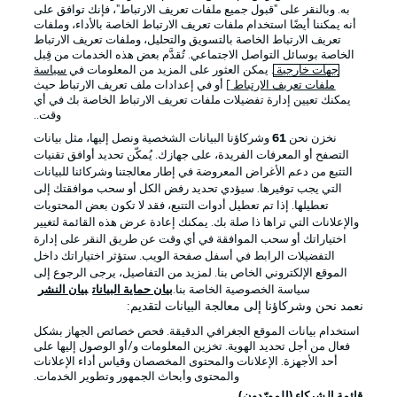
به. وبالنقر على "قبول جميع ملفات تعريف الارتباط"، فإنك توافق على
أنه يمكننا أيضًا استخدام ملفات تعريف الارتباط الخاصة بالأداء، وملفات
تعريف الارتباط الخاصة بالتسويق والتحليل، وملفات تعريف الارتباط
الخاصة بوسائل التواصل الاجتماعي. تُقدَّم بعض هذه الخدمات من قِبل
جهات خارجية
. يمكن العثور على المزيد من المعلومات في
سياسة
ملفات تعريف الارتباط
] أو في إعدادات ملف تعريف الارتباط حيث
يمكنك تعيين إدارة تفضيلات ملفات تعريف الارتباط الخاصة بك في أي
الإعلانات
الإخطارات القانونية
وقت..
إدارة التفضيلات
بيان الخصوصية
نخزن نحن
61
وشركاؤنا البيانات الشخصية ونصل إليها، مثل بيانات
التصفح أو المعرفات الفريدة، على جهازك. يُمكّن تحديد أوافق تقنيات
شروط الاستخدام
القنوات الناقلة
التتبع من دعم الأغراض المعروضة في إطار معالجتنا وشركائنا للبيانات
الوظائف
جهة النشر
التي يجب توفيرها. سيؤدي تحديد رفض الكل أو سحب موافقتك إلى
تعطيلها. إذا تم تعطيل أدوات التتبع، فقد لا تكون بعض المحتويات
تواصل معنا
اللاعبون
والإعلانات التي تراها ذا صلة بك. يمكنك إعادة عرض هذه القائمة لتغيير
اختياراتك أو سحب الموافقة في أي وقت عن طريق النقر على إدارة
التفضيلات الرابط في أسفل صفحة الويب. ستؤثر اختياراتك داخل
الموقع الإلكتروني الخاص بنا. لمزيد من التفاصيل، يرجى الرجوع إلى
سياسة الخصوصية الخاصة بنا.
بيان حماية البيانات
بيان النشر
نعمد نحن وشركاؤنا إلى معالجة البيانات لتقديم:
استخدام بيانات الموقع الجغرافي الدقيقة. فحص خصائص الجهاز بشكل
فعال من أجل تحديد الهوية. تخزين المعلومات و/أو الوصول إليها على
أحد الأجهزة. الإعلانات والمحتوى المخصصان وقياس أداء الإعلانات
والمحتوى وأبحاث الجمهور وتطوير الخدمات.
© 2026 Bundesliga-Gruppe GmbH
قائمة الشركاء (المورّدون)