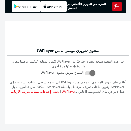
المزيد من الدوري الألماني في
GOOGLE PLAY
APP STORE
التطبيق!
محتوى تحريري موصى به من
JWPlayer
في هذه النقطة ستجد محتوى خارجيًا من
JWPlayer
يُكمل المقالة. يُمكنك عرضها بنقرة
واحدة وإخفائها مرة أخرى.
السماح بعرض محتوى
JWPlayer
أوافق على عرض المحتوى الخارجي من
JWPlayer
لي. يتيح ذلك نقل البيانات الشخصية إلى
JWPlayer
وتعيين ملفات تعريف الارتباط بواسطة
JWPlayer
. يُمكنك معرفة المزيد حول
هذا الأمر في بيان الخصوصية الخاص بـ
JWPlayer
|
تعديل إعدادات ملفات تعريف الارتباط