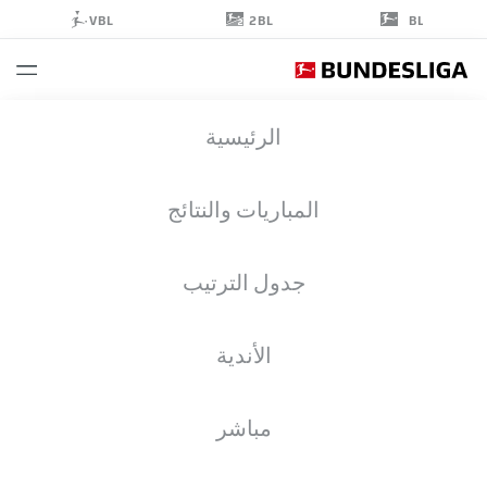
2BL
VBL
BL
JULIEN
الرئيسية
DURANVILLE
16
المباريات والنتائج
جدول الترتيب
مهاجم
الأندية
BORUSSIA DORTMUND
إحصائيات موسم 2025/2026
الأهداف
مباشر