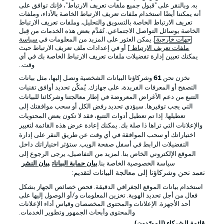
به. وبالنقر على "قبول جميع ملفات تعريف الارتباط"، فإنك توافق على
أنه يمكننا أيضًا استخدام ملفات تعريف الارتباط الخاصة بالأداء، وملفات
تعريف الارتباط الخاصة بالتسويق والتحليل، وملفات تعريف الارتباط
الخاصة بوسائل التواصل الاجتماعي. تُقدَّم بعض هذه الخدمات من قِبل
جهات خارجية
. يمكن العثور على المزيد من المعلومات في
سياسة
ملفات تعريف الارتباط
] أو في إعدادات ملف تعريف الارتباط حيث
يمكنك تعيين إدارة تفضيلات ملفات تعريف الارتباط الخاصة بك في أي
الإعلانات
الإخطارات القانونية
وقت..
إدارة التفضيلات
بيان الخصوصية
نخزن نحن
61
وشركاؤنا البيانات الشخصية ونصل إليها، مثل بيانات
التصفح أو المعرفات الفريدة، على جهازك. يُمكّن تحديد أوافق تقنيات
شروط الاستخدام
القنوات الناقلة
التتبع من دعم الأغراض المعروضة في إطار معالجتنا وشركائنا للبيانات
الوظائف
جهة النشر
التي يجب توفيرها. سيؤدي تحديد رفض الكل أو سحب موافقتك إلى
تعطيلها. إذا تم تعطيل أدوات التتبع، فقد لا تكون بعض المحتويات
تواصل معنا
اللاعبون
والإعلانات التي تراها ذا صلة بك. يمكنك إعادة عرض هذه القائمة لتغيير
اختياراتك أو سحب الموافقة في أي وقت عن طريق النقر على إدارة
التفضيلات الرابط في أسفل صفحة الويب. ستؤثر اختياراتك داخل
الموقع الإلكتروني الخاص بنا. لمزيد من التفاصيل، يرجى الرجوع إلى
سياسة الخصوصية الخاصة بنا.
بيان حماية البيانات
بيان النشر
نعمد نحن وشركاؤنا إلى معالجة البيانات لتقديم:
استخدام بيانات الموقع الجغرافي الدقيقة. فحص خصائص الجهاز بشكل
فعال من أجل تحديد الهوية. تخزين المعلومات و/أو الوصول إليها على
أحد الأجهزة. الإعلانات والمحتوى المخصصان وقياس أداء الإعلانات
والمحتوى وأبحاث الجمهور وتطوير الخدمات.
© 2026 Bundesliga-Gruppe GmbH
قائمة الشركاء (المورّدون)