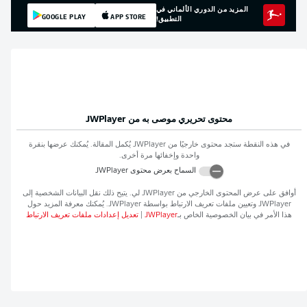
المزيد من الدوري الألماني في
GOOGLE PLAY
APP STORE
التطبيق!
محتوى تحريري موصى به من
JWPlayer
في هذه النقطة ستجد محتوى خارجيًا من
JWPlayer
يُكمل المقالة. يُمكنك عرضها بنقرة
واحدة وإخفائها مرة أخرى.
السماح بعرض محتوى
JWPlayer
أوافق على عرض المحتوى الخارجي من
JWPlayer
لي. يتيح ذلك نقل البيانات الشخصية إلى
JWPlayer
وتعيين ملفات تعريف الارتباط بواسطة
JWPlayer
. يُمكنك معرفة المزيد حول
هذا الأمر في بيان الخصوصية الخاص بـ
JWPlayer
|
تعديل إعدادات ملفات تعريف الارتباط