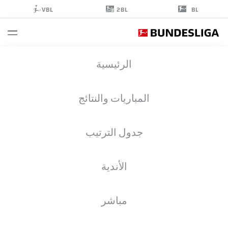
2BL
VBL
BL
JULIAN
الرئيسية
WEIGL
8
المباريات والنتائج
جدول الترتيب
لاعب وسط
الأندية
BORUSSIA MÖNCHENGLADBACH
إحصائيات موسم 2025/2026
الأهداف
مباشر