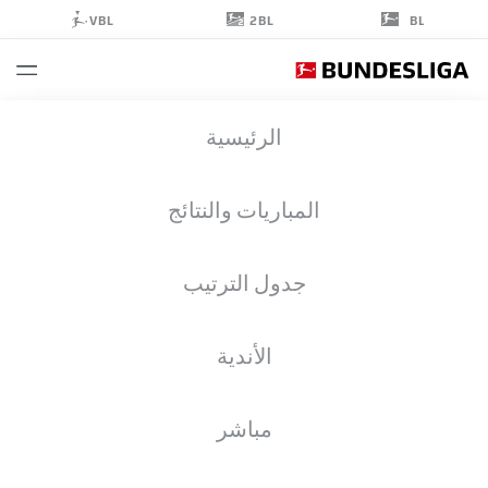
2BL
VBL
BL
JORRIT
الرئيسية
HENDRIX
20
المباريات والنتائج
جدول الترتيب
لاعب وسط
الأندية
PREUSSEN MÜNSTER
إحصائيات موسم 2025/2026
الأهداف
مباشر