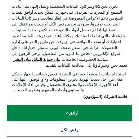
إدارة التفضيلات
بيان الخصوصية
نخزن نحن
61
وشركاؤنا البيانات الشخصية ونصل إليها، مثل بيانات
التصفح أو المعرفات الفريدة، على جهازك. يُمكّن تحديد أوافق تقنيات
شروط الاستخدام
القنوات الناقلة
التتبع من دعم الأغراض المعروضة في إطار معالجتنا وشركائنا للبيانات
الوظائف
جهة النشر
التي يجب توفيرها. سيؤدي تحديد رفض الكل أو سحب موافقتك إلى
تعطيلها. إذا تم تعطيل أدوات التتبع، فقد لا تكون بعض المحتويات
تواصل معنا
اللاعبون
والإعلانات التي تراها ذا صلة بك. يمكنك إعادة عرض هذه القائمة لتغيير
اختياراتك أو سحب الموافقة في أي وقت عن طريق النقر على إدارة
التفضيلات الرابط في أسفل صفحة الويب. ستؤثر اختياراتك داخل
الموقع الإلكتروني الخاص بنا. لمزيد من التفاصيل، يرجى الرجوع إلى
سياسة الخصوصية الخاصة بنا.
بيان حماية البيانات
بيان النشر
نعمد نحن وشركاؤنا إلى معالجة البيانات لتقديم:
استخدام بيانات الموقع الجغرافي الدقيقة. فحص خصائص الجهاز بشكل
فعال من أجل تحديد الهوية. تخزين المعلومات و/أو الوصول إليها على
أحد الأجهزة. الإعلانات والمحتوى المخصصان وقياس أداء الإعلانات
والمحتوى وأبحاث الجمهور وتطوير الخدمات.
© 2026 Bundesliga-Gruppe GmbH
قائمة الشركاء (المورّدون)
اختر اللغة
أوافق
العربية
رفض الكل
وضع شاشة العرض