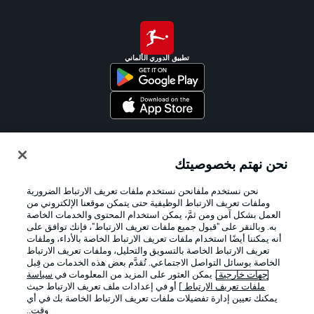
تطبيق الدوري الألماني
Official Partners
نحن نهتم بخصوصيتك
نحن نستخدم ملفانحن نستخدم ملفات تعريف الارتباط الضرورية
وملفات تعريف الارتباط الوظيفية حتى يتمكن موقعنا الإلكتروني من
العمل بشكل آمن ومن ثمَّ، يمكن استخدام المحتوى والخدمات الخاصة
به. وبالنقر على "قبول جميع ملفات تعريف الارتباط"، فإنك توافق على
أنه يمكننا أيضًا استخدام ملفات تعريف الارتباط الخاصة بالأداء، وملفات
تعريف الارتباط الخاصة بالتسويق والتحليل، وملفات تعريف الارتباط
الخاصة بوسائل التواصل الاجتماعي. تُقدَّم بعض هذه الخدمات من قِبل
جهات خارجية
. يمكن العثور على المزيد من المعلومات في
سياسة
ملفات تعريف الارتباط
] أو في إعدادات ملف تعريف الارتباط حيث
يمكنك تعيين إدارة تفضيلات ملفات تعريف الارتباط الخاصة بك في أي
الإعلانات
الإخطارات القانونية
وقت..