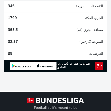
الانطلاقات السريعة
346
الجري المكثف
1799
مسافة الجري (كم)
353.5
السرعة (كم/س)
32.37
العرضيات
28
المزيد من الدوري الألماني في
GOOGLE PLAY
APP STORE
التطبيق!
Football as it's meant to be