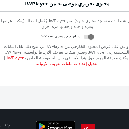
محتوى تحريري موصى به من
JWPlayer
 هذه النقطة ستجد محتوى خارجيًا من
JWPlayer
يُكمل المقالة. يُمكنك عرضها
بنقرة واحدة وإخفائها مرة أخرى.
السماح بعرض محتوى
JWPlayer
وافق على عرض المحتوى الخارجي من
JWPlayer
لي. يتيح ذلك نقل البيانات
الشخصية إلى
JWPlayer
وتعيين ملفات تعريف الارتباط بواسطة
JWPlayer
.
ُمكنك معرفة المزيد حول هذا الأمر في بيان الخصوصية الخاص بـ
JWPlayer
|
تعديل إعدادات ملفات تعريف الارتباط
الإعلانات