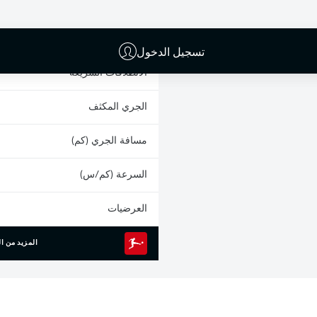
البطاقات الصفراء
المشاركات
تسجيل الدخول
الانطلاقات السريعة
الجري المكثف
مسافة الجري (كم)
السرعة (كم/س)
العرضيات
المزيد من ال