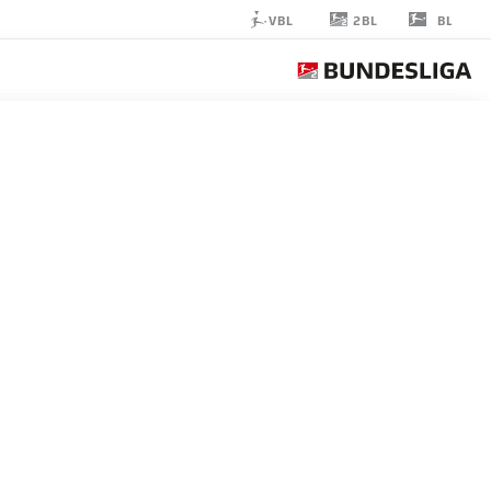
2BL
VBL
BL
JONAS
WIND
23
مهاجم
WOLFSBURG
إحصائيات موسم 2025/2026
الأهداف