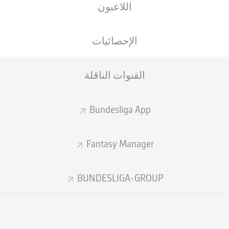
اللاعبون
الجنسية
07.02.1999
الطول
الوزن
DNK
27 عام
190 CM
82 KG
الإحصائيات
القنوات الناقلة
Bundesliga App
Fantasy Manager
إحصائيات موسم 2025/2026
BUNDESLIGA-GROUP
الأخطاء المرتكبة
لهوائية
ة