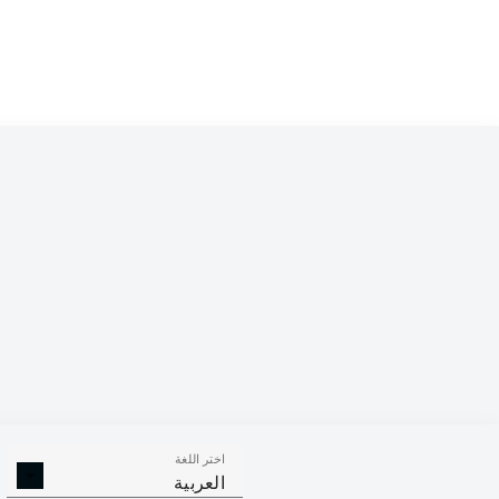
Competition
Bundesliga 2
Season
اختر اللغة
الالتحامات ا
الافتكاكات الناجحة
العربية
الناجح