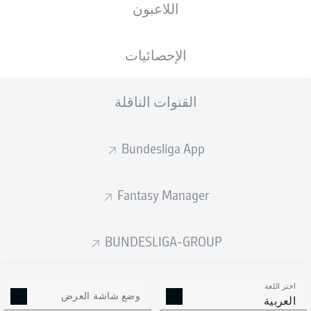
اللاعبون
الجنسية
الطول
الوزن
19.09.2001
85
188
DEU
, POL
24 عام
KG
CM
الإحصائيات
القنوات الناقلة
Competition
Bundesliga 2
Bundesliga App
Season
2025/2026
Fantasy Manager
BUNDESLIGA-GROUP
إحصائيات موسم 2025/2026
اختر اللغة
وضع شاشة العرض
العربية
الالتحامات الهوائية