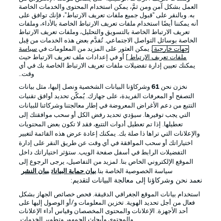
العمل بشكل آمن ومن ثمَّ، يمكن استخدام المحتوى والخدمات الخاصة
به. وبالنقر على "قبول جميع ملفات تعريف الارتباط"، فإنك توافق على
أنه يمكننا أيضًا استخدام ملفات تعريف الارتباط الخاصة بالأداء، وملفات
تعريف الارتباط الخاصة بالتسويق والتحليل، وملفات تعريف الارتباط
الخاصة بوسائل التواصل الاجتماعي. تُقدَّم بعض هذه الخدمات من قِبل
جهات خارجية
. يمكن العثور على المزيد من المعلومات في
سياسة
ملفات تعريف الارتباط
] أو في إعدادات ملف تعريف الارتباط حيث
يمكنك تعيين إدارة تفضيلات ملفات تعريف الارتباط الخاصة بك في أي
الإعلانات
الإخطارات القانونية
وقت..
إدارة التفضيلات
بيان الخصوصية
نخزن نحن
61
وشركاؤنا البيانات الشخصية ونصل إليها، مثل بيانات
التصفح أو المعرفات الفريدة، على جهازك. يُمكّن تحديد أوافق تقنيات
شروط الاستخدام
القنوات الناقلة
التتبع من دعم الأغراض المعروضة في إطار معالجتنا وشركائنا للبيانات
الوظائف
جهة النشر
التي يجب توفيرها. سيؤدي تحديد رفض الكل أو سحب موافقتك إلى
تعطيلها. إذا تم تعطيل أدوات التتبع، فقد لا تكون بعض المحتويات
تواصل معنا
اللاعبون
والإعلانات التي تراها ذا صلة بك. يمكنك إعادة عرض هذه القائمة لتغيير
اختياراتك أو سحب الموافقة في أي وقت عن طريق النقر على إدارة
التفضيلات الرابط في أسفل صفحة الويب. ستؤثر اختياراتك داخل
الموقع الإلكتروني الخاص بنا. لمزيد من التفاصيل، يرجى الرجوع إلى
سياسة الخصوصية الخاصة بنا.
بيان حماية البيانات
بيان النشر
نعمد نحن وشركاؤنا إلى معالجة البيانات لتقديم:
استخدام بيانات الموقع الجغرافي الدقيقة. فحص خصائص الجهاز بشكل
فعال من أجل تحديد الهوية. تخزين المعلومات و/أو الوصول إليها على
أحد الأجهزة. الإعلانات والمحتوى المخصصان وقياس أداء الإعلانات
والمحتوى وأبحاث الجمهور وتطوير الخدمات.