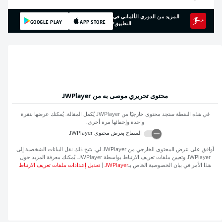
المزيد من الدوري الألماني في
GOOGLE PLAY
APP STORE
التطبيق!
محتوى تحريري موصى به من
JWPlayer
في هذه النقطة ستجد محتوى خارجيًا من
JWPlayer
يُكمل المقالة. يُمكنك عرضها بنقرة
واحدة وإخفائها مرة أخرى.
السماح بعرض محتوى
JWPlayer
أوافق على عرض المحتوى الخارجي من
JWPlayer
لي. يتيح ذلك نقل البيانات الشخصية إلى
JWPlayer
وتعيين ملفات تعريف الارتباط بواسطة
JWPlayer
. يُمكنك معرفة المزيد حول
هذا الأمر في بيان الخصوصية الخاص بـ
JWPlayer
|
تعديل إعدادات ملفات تعريف الارتباط