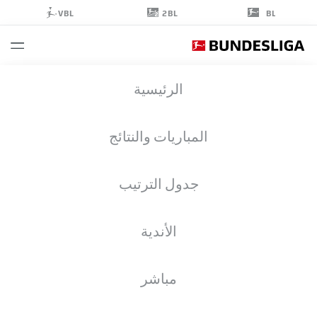
2BL
VBL
BL
JONA
الرئيسية
NIEMIEC
18
المباريات والنتائج
جدول الترتيب
مهاجم
الأندية
FORTUNA DÜSSELDORF
إحصائيات موسم 2025/2026
الأهداف
مباشر