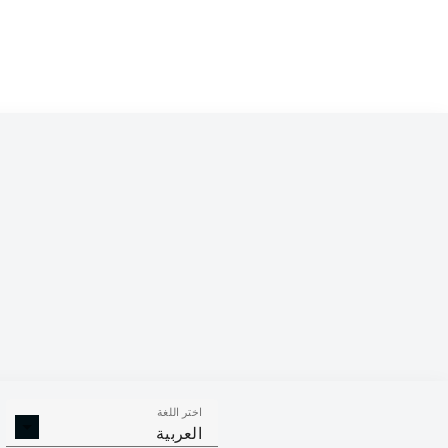
Competition
Bundesliga
Season
2023/2024
اختر اللغة
التصديات
الأهداف العكسية
العربية