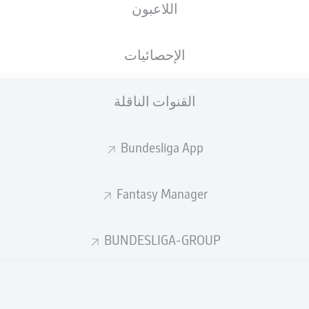
اللاعبون
الجنسية
14.04.1992
الطول
الوزن
CZE
34 عام
196 CM
81 KG
الإحصائيات
القنوات الناقلة
Bundesliga App
Fantasy Manager
إحصائيات موسم 2023/2024
BUNDESLIGA-GROUP
المشاركات
التمريرات
المكتملة