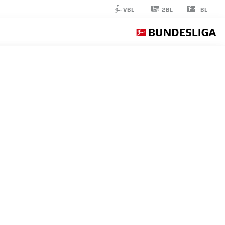
2BL
VBL
BL
JIŘÍ
PAVLENKA
1
حارس مرمى
WERDER BREMEN
إحصائيات موسم 2023/2024
الأهداف