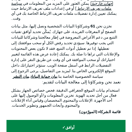
جهات خارجية
. يمكن العثور على المزيد من المعلومات في
سياسة
ملفات تعريف الارتباط
] أو في إعدادات ملف تعريف الارتباط حيث
يمكنك تعيين إدارة تفضيلات ملفات تعريف الارتباط الخاصة بك في أي
الإعلانات
الإخطارات القانونية
وقت..
إدارة التفضيلات
بيان الخصوصية
نخزن نحن
61
وشركاؤنا البيانات الشخصية ونصل إليها، مثل بيانات
التصفح أو المعرفات الفريدة، على جهازك. يُمكّن تحديد أوافق تقنيات
شروط الاستخدام
القنوات الناقلة
التتبع من دعم الأغراض المعروضة في إطار معالجتنا وشركائنا للبيانات
الوظائف
جهة النشر
التي يجب توفيرها. سيؤدي تحديد رفض الكل أو سحب موافقتك إلى
تعطيلها. إذا تم تعطيل أدوات التتبع، فقد لا تكون بعض المحتويات
تواصل معنا
اللاعبون
والإعلانات التي تراها ذا صلة بك. يمكنك إعادة عرض هذه القائمة لتغيير
اختياراتك أو سحب الموافقة في أي وقت عن طريق النقر على إدارة
التفضيلات الرابط في أسفل صفحة الويب. ستؤثر اختياراتك داخل
الموقع الإلكتروني الخاص بنا. لمزيد من التفاصيل، يرجى الرجوع إلى
سياسة الخصوصية الخاصة بنا.
بيان حماية البيانات
بيان النشر
نعمد نحن وشركاؤنا إلى معالجة البيانات لتقديم:
استخدام بيانات الموقع الجغرافي الدقيقة. فحص خصائص الجهاز بشكل
فعال من أجل تحديد الهوية. تخزين المعلومات و/أو الوصول إليها على
أحد الأجهزة. الإعلانات والمحتوى المخصصان وقياس أداء الإعلانات
والمحتوى وأبحاث الجمهور وتطوير الخدمات.
© 2026 Bundesliga-Gruppe GmbH
قائمة الشركاء (المورّدون)
اختر اللغة
أوافق
العربية