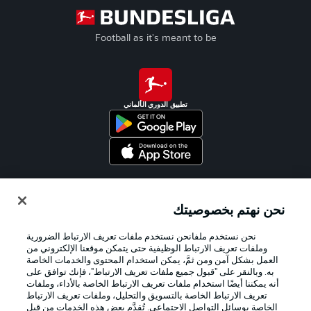
Football as it's meant to be
تطبيق الدوري الألماني
Official Partners
نحن نهتم بخصوصيتك
نحن نستخدم ملفانحن نستخدم ملفات تعريف الارتباط الضرورية
وملفات تعريف الارتباط الوظيفية حتى يتمكن موقعنا الإلكتروني من
العمل بشكل آمن ومن ثمَّ، يمكن استخدام المحتوى والخدمات الخاصة
به. وبالنقر على "قبول جميع ملفات تعريف الارتباط"، فإنك توافق على
أنه يمكننا أيضًا استخدام ملفات تعريف الارتباط الخاصة بالأداء، وملفات
تعريف الارتباط الخاصة بالتسويق والتحليل، وملفات تعريف الارتباط
الخاصة بوسائل التواصل الاجتماعي. تُقدَّم بعض هذه الخدمات من قِبل