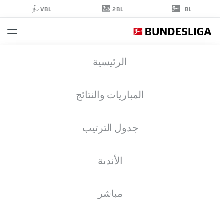
2BL
VBL
BL
JESPER
الرئيسية
SCHLICH
40
المباريات والنتائج
جدول الترتيب
حارس مرمى
الأندية
BAYER LEVERKUSEN
إحصائيات موسم 2026/2027
الأهداف
زملاء الفريق
مباشر