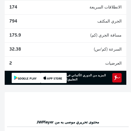
الانطلاقات السريعة
174
الجري المكثف
794
مسافة الجري (كم)
175.9
السرعة (كم/س)
32.38
العرضيات
2
المزيد من الدوري الألماني في
GOOGLE PLAY
APP STORE
التطبيق!
محتوى تحريري موصى به من
JWPlayer