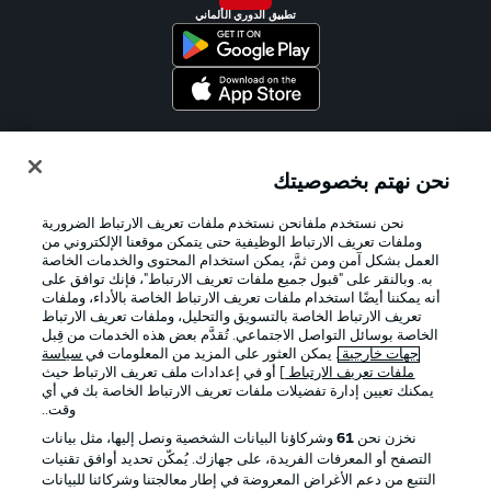
تطبيق الدوري الألماني
Official Partners
نحن نهتم بخصوصيتك
نحن نستخدم ملفانحن نستخدم ملفات تعريف الارتباط الضرورية
وملفات تعريف الارتباط الوظيفية حتى يتمكن موقعنا الإلكتروني من
العمل بشكل آمن ومن ثمَّ، يمكن استخدام المحتوى والخدمات الخاصة
به. وبالنقر على "قبول جميع ملفات تعريف الارتباط"، فإنك توافق على
أنه يمكننا أيضًا استخدام ملفات تعريف الارتباط الخاصة بالأداء، وملفات
تعريف الارتباط الخاصة بالتسويق والتحليل، وملفات تعريف الارتباط
الخاصة بوسائل التواصل الاجتماعي. تُقدَّم بعض هذه الخدمات من قِبل
جهات خارجية
. يمكن العثور على المزيد من المعلومات في
سياسة
ملفات تعريف الارتباط
] أو في إعدادات ملف تعريف الارتباط حيث
يمكنك تعيين إدارة تفضيلات ملفات تعريف الارتباط الخاصة بك في أي
الإعلانات
الإخطارات القانونية
وقت..
إدارة التفضيلات
بيان الخصوصية
نخزن نحن
61
وشركاؤنا البيانات الشخصية ونصل إليها، مثل بيانات
التصفح أو المعرفات الفريدة، على جهازك. يُمكّن تحديد أوافق تقنيات
شروط الاستخدام
القنوات الناقلة
التتبع من دعم الأغراض المعروضة في إطار معالجتنا وشركائنا للبيانات