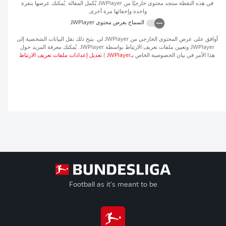
في هذه النقطة ستجد محتوى خارجيًا من
JWPlayer
يُكمل المقالة. يُمكنك عرضها بنقرة
واحدة وإخفائها مرة أخرى.
السماح بعرض محتوى
JWPlayer
أوافق على عرض المحتوى الخارجي من
JWPlayer
لي. يتيح ذلك نقل البيانات الشخصية إلى
JWPlayer
وتعيين ملفات تعريف الارتباط بواسطة
JWPlayer
. يُمكنك معرفة المزيد حول
هذا الأمر في بيان الخصوصية الخاص بـ
JWPlayer
|
تعديل إعدادات ملفات تعريف الارتباط
Football as it's meant to be