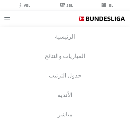
2BL
VBL
BL
JESPER
الرئيسية
DALAND
2
المباريات والنتائج
جدول الترتيب
مدافع
الأندية
FORTUNA DÜSSELDORF
إحصائيات موسم 2025/2026
الأهداف
مباشر