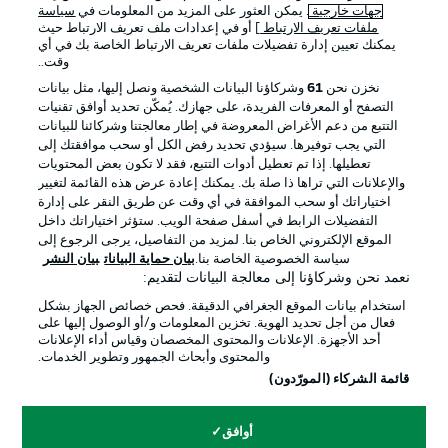
جهات خارجية
. يمكن العثور على المزيد من المعلومات في
سياسة
ملفات تعريف الارتباط
] أو في إعدادات ملف تعريف الارتباط حيث
يمكنك تعيين إدارة تفضيلات ملفات تعريف الارتباط الخاصة بك في أي
الإعلانات
الإخطارات القانونية
وقت..
إدارة التفضيلات
بيان الخصوصية
نخزن نحن
61
وشركاؤنا البيانات الشخصية ونصل إليها، مثل بيانات
التصفح أو المعرفات الفريدة، على جهازك. يُمكّن تحديد أوافق تقنيات
شروط الاستخدام
الوظائف
التتبع من دعم الأغراض المعروضة في إطار معالجتنا وشركائنا للبيانات
جهة النشر
تواصل معنا
التي يجب توفيرها. سيؤدي تحديد رفض الكل أو سحب موافقتك إلى
تعطيلها. إذا تم تعطيل أدوات التتبع، فقد لا تكون بعض المحتويات
اللاعبون
والإعلانات التي تراها ذا صلة بك. يمكنك إعادة عرض هذه القائمة لتغيير
اختياراتك أو سحب الموافقة في أي وقت عن طريق النقر على إدارة
التفضيلات الرابط في أسفل صفحة الويب. ستؤثر اختياراتك داخل
الموقع الإلكتروني الخاص بنا. لمزيد من التفاصيل، يرجى الرجوع إلى
سياسة الخصوصية الخاصة بنا.
بيان حماية البيانات
بيان النشر
نعمد نحن وشركاؤنا إلى معالجة البيانات لتقديم:
استخدام بيانات الموقع الجغرافي الدقيقة. فحص خصائص الجهاز بشكل
فعال من أجل تحديد الهوية. تخزين المعلومات و/أو الوصول إليها على
أحد الأجهزة. الإعلانات والمحتوى المخصصان وقياس أداء الإعلانات
والمحتوى وأبحاث الجمهور وتطوير الخدمات.
© 2026 Bundesliga-Gruppe GmbH
قائمة الشركاء (المورّدون)
اختر اللغة
أوافق
العربية