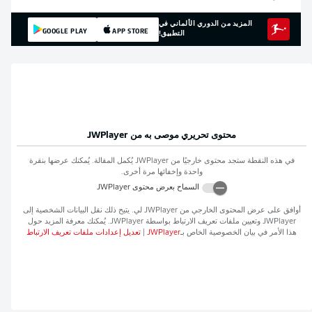
المزيد من الدوري الألماني في
GOOGLE PLAY
APP STORE
التطبيق!
محتوى تحريري موصى به من
JWPlayer
في هذه النقطة ستجد محتوى خارجيًا من
JWPlayer
يُكمل المقالة. يُمكنك عرضها بنقرة
واحدة وإخفائها مرة أخرى.
السماح بعرض محتوى
JWPlayer
أوافق على عرض المحتوى الخارجي من
JWPlayer
لي. يتيح ذلك نقل البيانات الشخصية إلى
JWPlayer
وتعيين ملفات تعريف الارتباط بواسطة
JWPlayer
. يُمكنك معرفة المزيد حول
هذا الأمر في بيان الخصوصية الخاص بـ
JWPlayer
|
تعديل إعدادات ملفات تعريف الارتباط