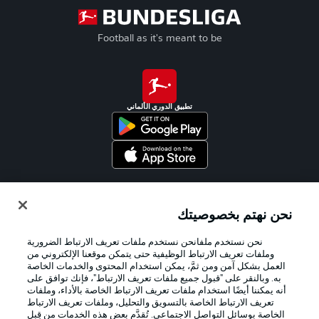
Football as it's meant to be
تطبيق الدوري الألماني
Official Partners
نحن نهتم بخصوصيتك
نحن نستخدم ملفانحن نستخدم ملفات تعريف الارتباط الضرورية
وملفات تعريف الارتباط الوظيفية حتى يتمكن موقعنا الإلكتروني من
العمل بشكل آمن ومن ثمَّ، يمكن استخدام المحتوى والخدمات الخاصة
به. وبالنقر على "قبول جميع ملفات تعريف الارتباط"، فإنك توافق على
أنه يمكننا أيضًا استخدام ملفات تعريف الارتباط الخاصة بالأداء، وملفات
تعريف الارتباط الخاصة بالتسويق والتحليل، وملفات تعريف الارتباط
الخاصة بوسائل التواصل الاجتماعي. تُقدَّم بعض هذه الخدمات من قِبل