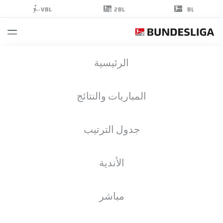
2BL
VBL
BL
JEREDY
الرئيسية
HILTERMAN
48
المباريات والنتائج
جدول الترتيب
مهاجم
الأندية
ARMINIA BIELEFELD
إحصائيات موسم 2026/2027
الأهداف
زملاء الفريق
مباشر