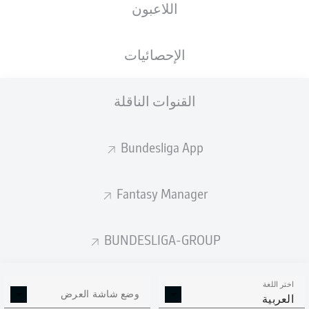
اللاعبون
الجنسية
الطول
الوزن
20.06.1998
84
186
SUR
, NLD
28 عام
KG
CM
الإحصائيات
القنوات الناقلة
Competition
Bundesliga 2
Bundesliga App
Season
2026/2027
Fantasy Manager
BUNDESLIGA-GROUP
إحصائيات موسم 2026/2027
اختر اللغة
وضع شاشة العرض
العربية
الالتحامات الهوائية