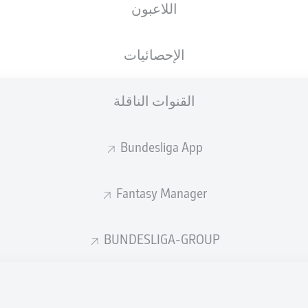
اللاعبون
الجنسية
18.11.2001
الطول
الوزن
DEU
24 عام
184 CM
83 KG
الإحصائيات
القنوات الناقلة
Bundesliga App
Fantasy Manager
إحصائيات موسم 2026/2027
BUNDESLIGA-GROUP
المشاركات
التمريرات
المكتملة