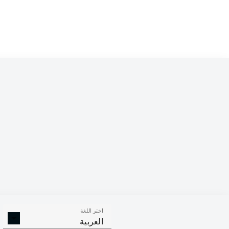
Competition
Bundesliga
Season
2026/2027
اختر اللغة
التصديات
الأهداف العكسية
العربية