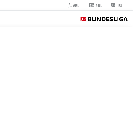
2BL
VBL
BL
JAN
OLSCHOWSKY
23
حارس مرمى
BORUSSIA MÖNCHENGLADBACH
إحصائيات موسم 2026/2027
الأهداف
زملاء ال