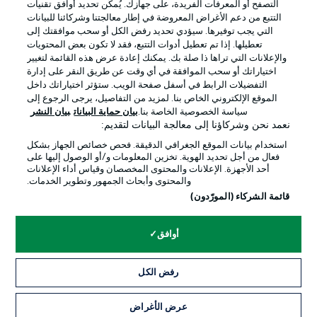
التصفح أو المعرفات الفريدة، على جهازك. يُمكّن تحديد أوافق تقنيات
التتبع من دعم الأغراض المعروضة في إطار معالجتنا وشركائنا للبيانات
التي يجب توفيرها. سيؤدي تحديد رفض الكل أو سحب موافقتك إلى
تعطيلها. إذا تم تعطيل أدوات التتبع، فقد لا تكون بعض المحتويات
والإعلانات التي تراها ذا صلة بك. يمكنك إعادة عرض هذه القائمة لتغيير
Official Partners
اختياراتك أو سحب الموافقة في أي وقت عن طريق النقر على إدارة
التفضيلات الرابط في أسفل صفحة الويب. ستؤثر اختياراتك داخل
الموقع الإلكتروني الخاص بنا. لمزيد من التفاصيل، يرجى الرجوع إلى
سياسة الخصوصية الخاصة بنا.
بيان حماية البيانات
بيان النشر
نعمد نحن وشركاؤنا إلى معالجة البيانات لتقديم:
استخدام بيانات الموقع الجغرافي الدقيقة. فحص خصائص الجهاز بشكل
فعال من أجل تحديد الهوية. تخزين المعلومات و/أو الوصول إليها على
أحد الأجهزة. الإعلانات والمحتوى المخصصان وقياس أداء الإعلانات
والمحتوى وأبحاث الجمهور وتطوير الخدمات.
قائمة الشركاء (المورّدون)
الإعلانات
الإخطارات القانونية
أوافق
إدارة التفضيلات
بيان الخصوصية
شروط الاستخدام
القنوات الناقلة
رفض الكل
الوظائف
جهة النشر
عرض الأغراض
تواصل معنا
اللاعبون