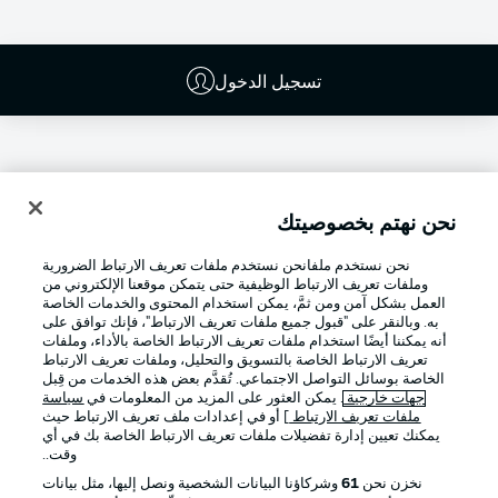
تسجيل الدخول
نحن نهتم بخصوصيتك
نحن نستخدم ملفانحن نستخدم ملفات تعريف الارتباط الضرورية
وملفات تعريف الارتباط الوظيفية حتى يتمكن موقعنا الإلكتروني من
العمل بشكل آمن ومن ثمَّ، يمكن استخدام المحتوى والخدمات الخاصة
به. وبالنقر على "قبول جميع ملفات تعريف الارتباط"، فإنك توافق على
أنه يمكننا أيضًا استخدام ملفات تعريف الارتباط الخاصة بالأداء، وملفات
تعريف الارتباط الخاصة بالتسويق والتحليل، وملفات تعريف الارتباط
Football as it's meant to be
الخاصة بوسائل التواصل الاجتماعي. تُقدَّم بعض هذه الخدمات من قِبل
جهات خارجية
. يمكن العثور على المزيد من المعلومات في
سياسة
ملفات تعريف الارتباط
] أو في إعدادات ملف تعريف الارتباط حيث
يمكنك تعيين إدارة تفضيلات ملفات تعريف الارتباط الخاصة بك في أي
وقت..
تطبيق الدوري الألماني
نخزن نحن
61
وشركاؤنا البيانات الشخصية ونصل إليها، مثل بيانات