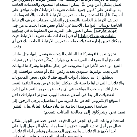
العمل بشكل آمن ومن ثمَّ، يمكن استخدام المحتوى والخدمات الخاصة
Official Partners
به. وبالنقر على "قبول جميع ملفات تعريف الارتباط"، فإنك توافق على
أنه يمكننا أيضًا استخدام ملفات تعريف الارتباط الخاصة بالأداء، وملفات
تعريف الارتباط الخاصة بالتسويق والتحليل، وملفات تعريف الارتباط
الخاصة بوسائل التواصل الاجتماعي. تُقدَّم بعض هذه الخدمات من قِبل
جهات خارجية
. يمكن العثور على المزيد من المعلومات في
سياسة
ملفات تعريف الارتباط
] أو في إعدادات ملف تعريف الارتباط حيث
يمكنك تعيين إدارة تفضيلات ملفات تعريف الارتباط الخاصة بك في أي
وقت..
نخزن نحن
61
وشركاؤنا البيانات الشخصية ونصل إليها، مثل بيانات
التصفح أو المعرفات الفريدة، على جهازك. يُمكّن تحديد أوافق تقنيات
التتبع من دعم الأغراض المعروضة في إطار معالجتنا وشركائنا للبيانات
التي يجب توفيرها. سيؤدي تحديد رفض الكل أو سحب موافقتك إلى
الإعلانات
الإخطارات القانونية
تعطيلها. إذا تم تعطيل أدوات التتبع، فقد لا تكون بعض المحتويات
والإعلانات التي تراها ذا صلة بك. يمكنك إعادة عرض هذه القائمة لتغيير
إدارة التفضيلات
بيان الخصوصية
اختياراتك أو سحب الموافقة في أي وقت عن طريق النقر على إدارة
التفضيلات الرابط في أسفل صفحة الويب. ستؤثر اختياراتك داخل
شروط الاستخدام
القنوات الناقلة
الموقع الإلكتروني الخاص بنا. لمزيد من التفاصيل، يرجى الرجوع إلى
الوظائف
جهة النشر
سياسة الخصوصية الخاصة بنا.
بيان حماية البيانات
بيان النشر
نعمد نحن وشركاؤنا إلى معالجة البيانات لتقديم:
تواصل معنا
اللاعبون
استخدام بيانات الموقع الجغرافي الدقيقة. فحص خصائص الجهاز بشكل
فعال من أجل تحديد الهوية. تخزين المعلومات و/أو الوصول إليها على
أحد الأجهزة. الإعلانات والمحتوى المخصصان وقياس أداء الإعلانات
والمحتوى وأبحاث الجمهور وتطوير الخدمات.