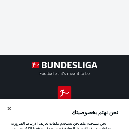
Football as it's meant to be
تطبيق الدوري الألماني
نحن نهتم بخصوصيتك
نحن نستخدم ملفانحن نستخدم ملفات تعريف الارتباط الضرورية
وملفات تعريف الارتباط الوظيفية حتى يتمكن موقعنا الإلكتروني من