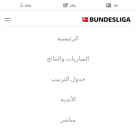
2BL
VBL
BL
JAKOB
الرئيسية
GOLZ
1
المباريات والنتائج
جدول الترتيب
حارس مرمى
الأندية
ROT-WEISS ESSEN
إحصائيات موسم 2025/2026
الأهداف
مباشر