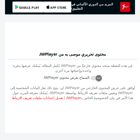
المزيد من الدوري الألماني في
GOOGLE PLAY
APP STORE
التطبيق!
محتوى تحريري موصى به من
JWPlayer
في هذه النقطة ستجد محتوى خارجيًا من
JWPlayer
يُكمل المقالة. يُمكنك عرضها بنقرة
واحدة وإخفائها مرة أخرى.
السماح بعرض محتوى
JWPlayer
أوافق على عرض المحتوى الخارجي من
JWPlayer
لي. يتيح ذلك نقل البيانات الشخصية إلى
JWPlayer
وتعيين ملفات تعريف الارتباط بواسطة
JWPlayer
. يُمكنك معرفة المزيد حول
هذا الأمر في بيان الخصوصية الخاص بـ
JWPlayer
|
تعديل إعدادات ملفات تعريف الارتباط