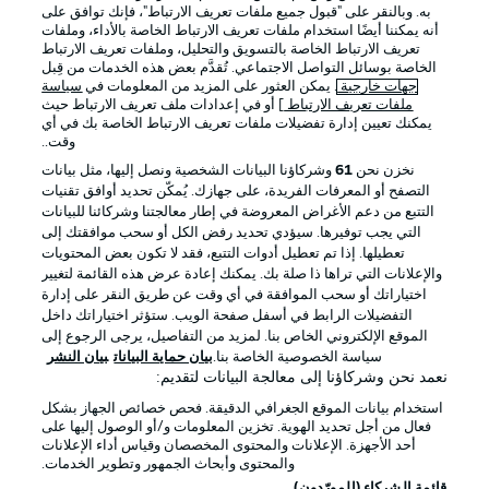
به. وبالنقر على "قبول جميع ملفات تعريف الارتباط"، فإنك توافق على
أنه يمكننا أيضًا استخدام ملفات تعريف الارتباط الخاصة بالأداء، وملفات
تعريف الارتباط الخاصة بالتسويق والتحليل، وملفات تعريف الارتباط
الخاصة بوسائل التواصل الاجتماعي. تُقدَّم بعض هذه الخدمات من قِبل
جهات خارجية
. يمكن العثور على المزيد من المعلومات في
سياسة
ملفات تعريف الارتباط
] أو في إعدادات ملف تعريف الارتباط حيث
يمكنك تعيين إدارة تفضيلات ملفات تعريف الارتباط الخاصة بك في أي
الإعلانات
الإخطارات القانونية
وقت..
إدارة التفضيلات
بيان الخصوصية
نخزن نحن
61
وشركاؤنا البيانات الشخصية ونصل إليها، مثل بيانات
التصفح أو المعرفات الفريدة، على جهازك. يُمكّن تحديد أوافق تقنيات
شروط الاستخدام
القنوات الناقلة
التتبع من دعم الأغراض المعروضة في إطار معالجتنا وشركائنا للبيانات
الوظائف
جهة النشر
التي يجب توفيرها. سيؤدي تحديد رفض الكل أو سحب موافقتك إلى
تعطيلها. إذا تم تعطيل أدوات التتبع، فقد لا تكون بعض المحتويات
تواصل معنا
اللاعبون
والإعلانات التي تراها ذا صلة بك. يمكنك إعادة عرض هذه القائمة لتغيير
اختياراتك أو سحب الموافقة في أي وقت عن طريق النقر على إدارة
التفضيلات الرابط في أسفل صفحة الويب. ستؤثر اختياراتك داخل
الموقع الإلكتروني الخاص بنا. لمزيد من التفاصيل، يرجى الرجوع إلى
سياسة الخصوصية الخاصة بنا.
بيان حماية البيانات
بيان النشر
نعمد نحن وشركاؤنا إلى معالجة البيانات لتقديم:
استخدام بيانات الموقع الجغرافي الدقيقة. فحص خصائص الجهاز بشكل
فعال من أجل تحديد الهوية. تخزين المعلومات و/أو الوصول إليها على
أحد الأجهزة. الإعلانات والمحتوى المخصصان وقياس أداء الإعلانات
والمحتوى وأبحاث الجمهور وتطوير الخدمات.
© 2026 Bundesliga-Gruppe GmbH
قائمة الشركاء (المورّدون)