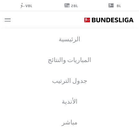
2BL
VBL
BL
ISSA
الرئيسية
KABORÉ
29
المباريات والنتائج
جدول الترتيب
مدافع
الأندية
WERDER BREMEN
إحصائيات موسم 2025/2026
الأهداف
مباشر