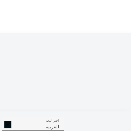
Competition
Bundesliga 2
Season
2026/2027
اختر اللغة
الالتحامات ا
الافتكاكات الناجحة
العربية
الناجح