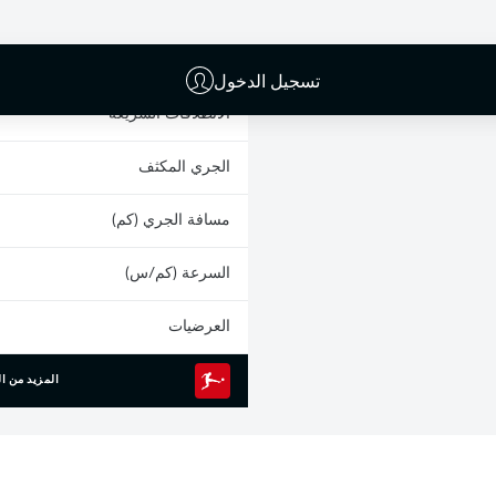
البطاقات الصفراء
المشاركات
تسجيل الدخول
الانطلاقات السريعة
الجري المكثف
مسافة الجري (كم)
السرعة (كم/س)
العرضيات
المزيد من ال