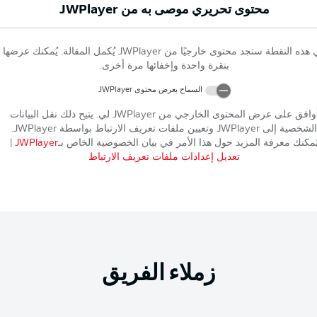
محتوى تحريري موصى به من
JWPlayer
 هذه النقطة ستجد محتوى خارجيًا من
JWPlayer
يُكمل المقالة. يُمكنك عرضها
بنقرة واحدة وإخفائها مرة أخرى.
السماح بعرض محتوى
JWPlayer
وافق على عرض المحتوى الخارجي من
JWPlayer
لي. يتيح ذلك نقل البيانات
الشخصية إلى
JWPlayer
وتعيين ملفات تعريف الارتباط بواسطة
JWPlayer
.
ُمكنك معرفة المزيد حول هذا الأمر في بيان الخصوصية الخاص بـ
JWPlayer
|
تعديل إعدادات ملفات تعريف الارتباط
زملاء الفريق