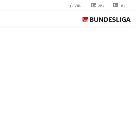
2BL
VBL
BL
HAMZA
MUQAJ
48
لاعب وسط
HOLSTEIN KIEL
إحصائيات موسم 2026/2027
الأهداف
زملاء ال