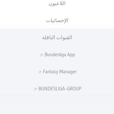
اللاعبون
الجنسية
03.10.2005
الطول
الوزن
, XKX
DEU
20 عام
188 CM
86 KG
الإحصائيات
القنوات الناقلة
Bundesliga App
Fantasy Manager
إحصائيات موسم 2026/2027
BUNDESLIGA-GROUP
الأخطاء المرتكبة
لهوائية
ة