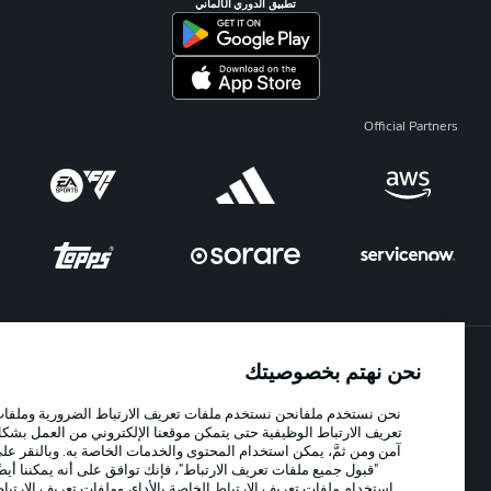
تطبيق الدوري الألماني
Official Partners
نحن نهتم بخصوصيتك
الإعلانات
الإخطارات القانونية
نحن نستخدم ملفانحن نستخدم ملفات تعريف الارتباط الضرورية وملفات
إدارة التفضيلات
بيان الخصوصية
تعريف الارتباط الوظيفية حتى يتمكن موقعنا الإلكتروني من العمل بشكل
شروط الاستخدام
الوظائف
آمن ومن ثمَّ، يمكن استخدام المحتوى والخدمات الخاصة به. وبالنقر على
"قبول جميع ملفات تعريف الارتباط"، فإنك توافق على أنه يمكننا أيضًا
جهة النشر
تواصل معنا
استخدام ملفات تعريف الارتباط الخاصة بالأداء، وملفات تعريف الارتباط