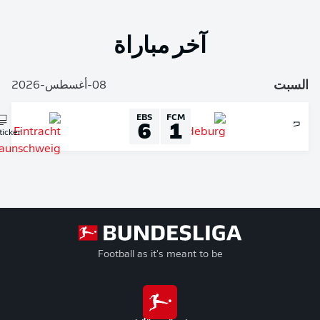
آخر مباراة
لسبت
08-أغسطس-2026
EBS
FCM
6
1
Liveticker
Football as it's meant to be