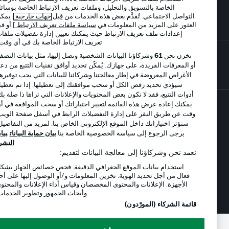
الخاصة بالتسويق والتحليل، وملفات تعريف الارتباط الخاصة بوسائل
اللاعبون
التواصل الاجتماعي. تُقدَّم بعض هذه الخدمات من قِبل
جهات خارجية
. يمكن
العثور على المزيد من المعلومات في
سياسة ملفات تعريف الارتباط
] أو في
إعدادات ملف تعريف الارتباط حيث يمكنك تعيين إدارة تفضيلات ملفات
تعريف الارتباط الخاصة بك في أي وقت..
نخزن نحن
61
وشركاؤنا البيانات الشخصية ونصل إليها، مثل بيانات التصفح
أو المعرفات الفريدة، على جهازك. يُمكّن تحديد أوافق تقنيات التتبع من دعم
الأغراض المعروضة في إطار معالجتنا وشركائنا للبيانات التي يجب توفيرها.
سيؤدي تحديد رفض الكل أو سحب موافقتك إلى تعطيلها. إذا تم تعطيل
أدوات التتبع، فقد لا تكون بعض المحتويات والإعلانات التي تراها ذا صلة بك.
يمكنك إعادة عرض هذه القائمة لتغيير اختياراتك أو سحب الموافقة في أي
وقت عن طريق النقر على إدارة التفضيلات الرابط في أسفل صفحة الويب.
© 2026 Bundesliga-Gruppe GmbH
ستؤثر اختياراتك داخل الموقع الإلكتروني الخاص بنا. لمزيد من التفاصيل،
يرجى الرجوع إلى سياسة الخصوصية الخاصة بنا.
بيان حماية البيانات
بيان
اختر اللغة
النشر
العربية
نعمد نحن وشركاؤنا إلى معالجة البيانات لتقديم:
استخدام بيانات الموقع الجغرافي الدقيقة. فحص خصائص الجهاز بشكل
فعال من أجل تحديد الهوية. تخزين المعلومات و/أو الوصول إليها على أحد
الأجهزة. الإعلانات والمحتوى المخصصان وقياس أداء الإعلانات والمحتوى
وضع شاشة العرض
وأبحاث الجمهور وتطوير الخدمات.
قائمة الشركاء (المورّدون)