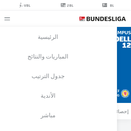
2BL
VBL
BL
HAM
الرئيسية
FINNDE
المباريات والنتائج
جدول الترتيب
لاعب وسط
الأندية
EINTRACHT BRAUNSCHWEIG
ائيات موسم 2023/2024
الأهداف
مباشر