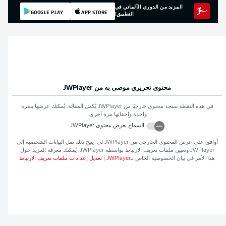
المزيد من الدوري الألماني في
GOOGLE PLAY
APP STORE
التطبيق!
محتوى تحريري موصى به من
JWPlayer
في هذه النقطة ستجد محتوى خارجيًا من
JWPlayer
يُكمل المقالة. يُمكنك عرضها بنقرة
واحدة وإخفائها مرة أخرى.
السماح بعرض محتوى
JWPlayer
افق على عرض المحتوى الخارجي من
JWPlayer
لي. يتيح ذلك نقل البيانات الشخصية إلى
JWPlaye
وتعيين ملفات تعريف الارتباط بواسطة
JWPlayer
. يُمكنك معرفة المزيد حول
ذا الأمر في بيان الخصوصية الخاص بـ
JWPlayer
|
تعديل إعدادات ملفات تعريف الارتباط