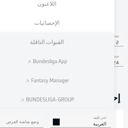
اللاعبون
الجنسية
06.06.2000
الطول
SWE
26 عام
177 CM
الإحصائيات
Competition
القنوات الناقلة
Bundesliga 2
Season
Bundesliga App
2023/2024
Fantasy Manager
إحصائيات موسم 2023/2024
BUNDESLIGA-GROUP
اختر اللغة
الالتحامات الهوائية
وضع شاشة العرض
الافتكاكات الناجحة
العربية
الناجحة