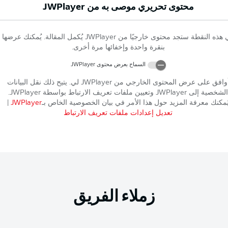
محتوى تحريري موصى به من
JWPlayer
 هذه النقطة ستجد محتوى خارجيًا من
JWPlayer
يُكمل المقالة. يُمكنك عرضها
بنقرة واحدة وإخفائها مرة أخرى.
السماح بعرض محتوى
JWPlayer
وافق على عرض المحتوى الخارجي من
JWPlayer
لي. يتيح ذلك نقل البيانات
الشخصية إلى
JWPlayer
وتعيين ملفات تعريف الارتباط بواسطة
JWPlayer
.
ُمكنك معرفة المزيد حول هذا الأمر في بيان الخصوصية الخاص بـ
JWPlayer
|
تعديل إعدادات ملفات تعريف الارتباط
زملاء الفريق