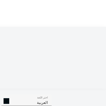
Competition
Bundesliga 2
Season
2026/2027
اختر اللغة
الالتحامات ا
الافتكاكات الناجحة
العربية
الناجح