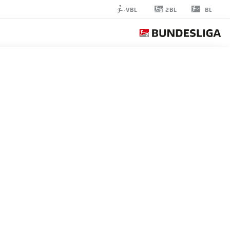
2BL
VBL
BL
GRAYSON
DETTONI
4
مدافع
DARMSTADT
إحصائيات موسم 2026/2027
الأهداف
زملاء ال