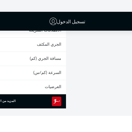
البطاقات الصفراء
المشاركات
تسجيل الدخول
الانطلاقات السريعة
الجري المكثف
مسافة الجري (كم)
السرعة (كم/س)
العرضيات
المزيد من ال