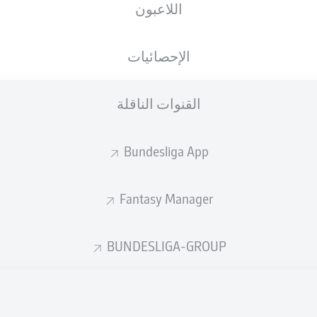
اللاعبون
الجنسية
29.06.2005
الطول
الوزن
, ITA
USA
21 عام
195 CM
85 KG
الإحصائيات
القنوات الناقلة
Bundesliga App
Fantasy Manager
إحصائيات موسم 2026/2027
BUNDESLIGA-GROUP
الأخطاء المرتكبة
لهوائية
ة