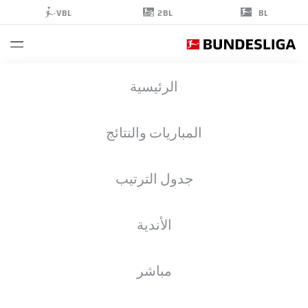
2BL
VBL
BL
FINN
الرئيسية
JELTSCH
29
المباريات والنتائج
جدول الترتيب
مدافع
الأندية
VFB STUTTGART
إحصائيات موسم 2026/2027
الأهداف
زملاء الفريق
مباشر