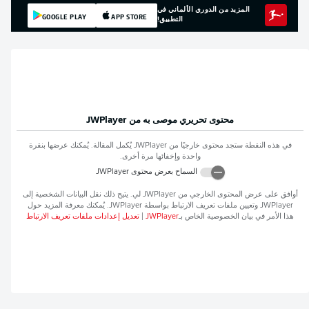
المزيد من الدوري الألماني في
GOOGLE PLAY
APP STORE
التطبيق!
محتوى تحريري موصى به من
JWPlayer
في هذه النقطة ستجد محتوى خارجيًا من
JWPlayer
يُكمل المقالة. يُمكنك عرضها بنقرة
واحدة وإخفائها مرة أخرى.
السماح بعرض محتوى
JWPlayer
أوافق على عرض المحتوى الخارجي من
JWPlayer
لي. يتيح ذلك نقل البيانات الشخصية إلى
JWPlayer
وتعيين ملفات تعريف الارتباط بواسطة
JWPlayer
. يُمكنك معرفة المزيد حول
هذا الأمر في بيان الخصوصية الخاص بـ
JWPlayer
|
تعديل إعدادات ملفات تعريف الارتباط