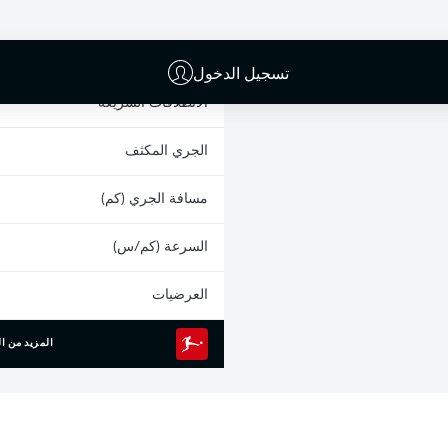
البطاقات الصفراء
المشاركات
تسجيل الدخول
الانطلاقات السريعة
الجري المكثف
مسافة الجري (كم)
السرعة (كم/س)
العرضيات
المزيد من ال