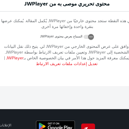
محتوى تحريري موصى به من
JWPlayer
 هذه النقطة ستجد محتوى خارجيًا من
JWPlayer
يُكمل المقالة. يُمكنك عرضها
بنقرة واحدة وإخفائها مرة أخرى.
السماح بعرض محتوى
JWPlayer
وافق على عرض المحتوى الخارجي من
JWPlayer
لي. يتيح ذلك نقل البيانات
الشخصية إلى
JWPlayer
وتعيين ملفات تعريف الارتباط بواسطة
JWPlayer
.
ُمكنك معرفة المزيد حول هذا الأمر في بيان الخصوصية الخاص بـ
JWPlayer
|
تعديل إعدادات ملفات تعريف الارتباط
الإعلانات