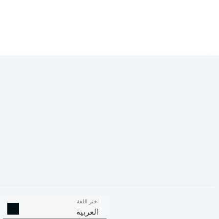
Competition
Bundesliga 2
Season
اختر اللغة
الالتحامات ا
الافتكاكات الناجحة
العربية
الناجح