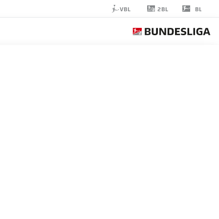
2BL
VBL
BL
FIN
STEVENS
14
مدافع
ST. PAULI
إحصائيات موسم 2025/2026
الأهداف