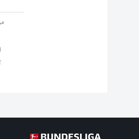
في
أ
ي