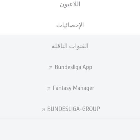
اللاعبون
الجنسية
10.04.2003
الطول
الوزن
, ENG
WLS
23 عام
179 CM
73 KG
الإحصائيات
القنوات الناقلة
Bundesliga App
Fantasy Manager
إحصائيات موسم 2025/2026
BUNDESLIGA-GROUP
الأخطاء المرتكبة
لهوائية
ة