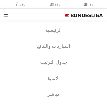
2BL
VBL
BL
FARIDE
الرئيسية
ALIDOU
48
المباريات والنتائج
جدول الترتيب
لاعب وسط
الأندية
KAISERSLAUTERN
إحصائيات موسم 2024/2025
الأهداف
مباشر