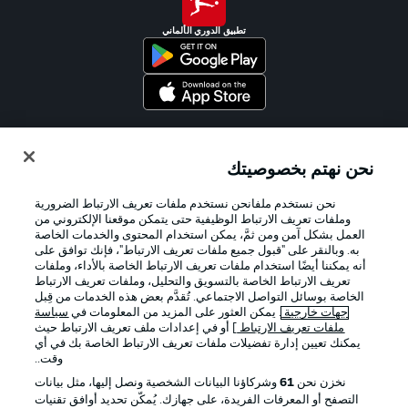
تطبيق الدوري الألماني
Official Partners
نحن نهتم بخصوصيتك
نحن نستخدم ملفانحن نستخدم ملفات تعريف الارتباط الضرورية
وملفات تعريف الارتباط الوظيفية حتى يتمكن موقعنا الإلكتروني من
العمل بشكل آمن ومن ثمَّ، يمكن استخدام المحتوى والخدمات الخاصة
به. وبالنقر على "قبول جميع ملفات تعريف الارتباط"، فإنك توافق على
أنه يمكننا أيضًا استخدام ملفات تعريف الارتباط الخاصة بالأداء، وملفات
تعريف الارتباط الخاصة بالتسويق والتحليل، وملفات تعريف الارتباط
الخاصة بوسائل التواصل الاجتماعي. تُقدَّم بعض هذه الخدمات من قِبل
جهات خارجية
. يمكن العثور على المزيد من المعلومات في
سياسة
ملفات تعريف الارتباط
] أو في إعدادات ملف تعريف الارتباط حيث
يمكنك تعيين إدارة تفضيلات ملفات تعريف الارتباط الخاصة بك في أي
الإعلانات
الإخطارات القانونية
وقت..
إدارة التفضيلات
بيان الخصوصية
نخزن نحن
61
وشركاؤنا البيانات الشخصية ونصل إليها، مثل بيانات
التصفح أو المعرفات الفريدة، على جهازك. يُمكّن تحديد أوافق تقنيات
شروط الاستخدام
الوظائف