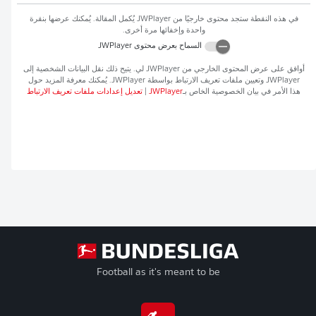
في هذه النقطة ستجد محتوى خارجيًا من
JWPlayer
يُكمل المقالة. يُمكنك عرضها بنقرة
واحدة وإخفائها مرة أخرى.
السماح بعرض محتوى
JWPlayer
أوافق على عرض المحتوى الخارجي من
JWPlayer
لي. يتيح ذلك نقل البيانات الشخصية إلى
JWPlayer
وتعيين ملفات تعريف الارتباط بواسطة
JWPlayer
. يُمكنك معرفة المزيد حول
هذا الأمر في بيان الخصوصية الخاص بـ
JWPlayer
|
تعديل إعدادات ملفات تعريف الارتباط
Football as it's meant to be