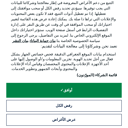
التتبع من دعم الأغراض المعروضة في إطار معالجتنا وشركائنا للبيانات
جهة النشر
تواصل معنا
التي يجب توفيرها. سيؤدي تحديد رفض الكل أو سحب موافقتك إلى
تعطيلها. إذا تم تعطيل أدوات التتبع، فقد لا تكون بعض المحتويات
اللاعبون
والإعلانات التي تراها ذا صلة بك. يمكنك إعادة عرض هذه القائمة لتغيير
اختياراتك أو سحب الموافقة في أي وقت عن طريق النقر على إدارة
التفضيلات الرابط في أسفل صفحة الويب. ستؤثر اختياراتك داخل
الموقع الإلكتروني الخاص بنا. لمزيد من التفاصيل، يرجى الرجوع إلى
سياسة الخصوصية الخاصة بنا.
بيان حماية البيانات
بيان النشر
نعمد نحن وشركاؤنا إلى معالجة البيانات لتقديم:
استخدام بيانات الموقع الجغرافي الدقيقة. فحص خصائص الجهاز بشكل
فعال من أجل تحديد الهوية. تخزين المعلومات و/أو الوصول إليها على
أحد الأجهزة. الإعلانات والمحتوى المخصصان وقياس أداء الإعلانات
والمحتوى وأبحاث الجمهور وتطوير الخدمات.
© 2026 Bundesliga-Gruppe GmbH
قائمة الشركاء (المورّدون)
اختر اللغة
أوافق
العربية
رفض الكل
وضع شاشة العرض
عرض الأغراض