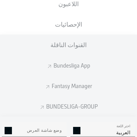
اللاعبون
الجنسية
الطول
الوزن
18.07.2001
84
186
DEU
, TGO
25 عام
KG
CM
الإحصائيات
القنوات الناقلة
Competition
Bundesliga 2
Bundesliga App
Season
2024/2025
Fantasy Manager
BUNDESLIGA-GROUP
إحصائيات موسم 2024/2025
اختر اللغة
وضع شاشة العرض
العربية
ركلات الجزاء