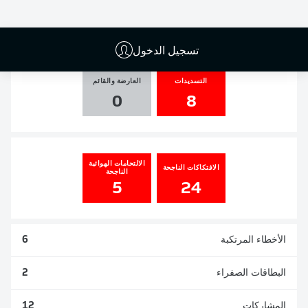
الأهداف
صناعة الأهداف
ركلات الجزاء
المسجلة
0
0
1
0
تسجيل الدخول
التسديدات
العارضة والقائم
0
8
الالتحامات الهوائية
الافتكاكات الناجحة
الناجحة
5
24
الأخطاء المرتكبة
6
البطاقات الصفراء
2
المشاركات
12