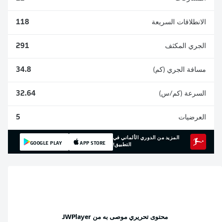
الانطلاقات السريعة
118
الجري المكثف
291
مسافة الجري (كم)
34.8
السرعة (كم/س)
32.64
العرضيات
5
المزيد من الدوري الألماني في
GOOGLE PLAY
APP STORE
التطبيق!
محتوى تحريري موصى به من
JWPlayer