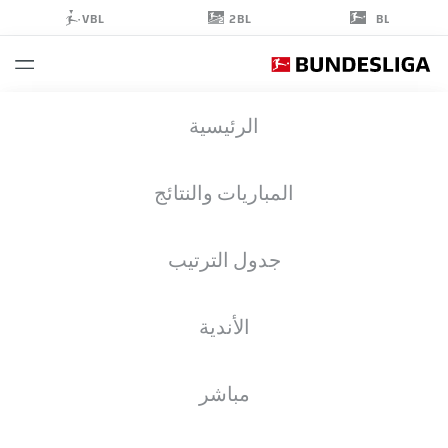
2BL
VBL
BL
FABIAN
الرئيسية
SCHLEUSENER
24
المباريات والنتائج
جدول الترتيب
مهاجم
الأندية
KARLSRUHE
إحصائيات موسم 2026/2027
الأهداف
مباشر