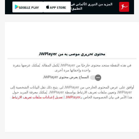
المزيد من الدوري الألماني في
GOOGLE PLAY
APP STORE
التطبيق!
محتوى تحريري موصى به من
JWPlayer
في هذه النقطة ستجد محتوى خارجيًا من
JWPlayer
يُكمل المقالة. يُمكنك عرضها بنقرة
واحدة وإخفائها مرة أخرى.
السماح بعرض محتوى
JWPlayer
أوافق على عرض المحتوى الخارجي من
JWPlayer
لي. يتيح ذلك نقل البيانات الشخصية إلى
JWPlayer
وتعيين ملفات تعريف الارتباط بواسطة
JWPlayer
. يُمكنك معرفة المزيد حول
هذا الأمر في بيان الخصوصية الخاص بـ
JWPlayer
|
تعديل إعدادات ملفات تعريف الارتباط