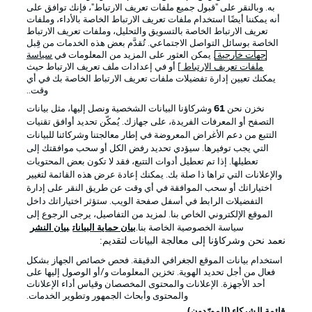
به. وبالنقر على "قبول جميع ملفات تعريف الارتباط"، فإنك توافق على
أنه يمكننا أيضًا استخدام ملفات تعريف الارتباط الخاصة بالأداء، وملفات
تعريف الارتباط الخاصة بالتسويق والتحليل، وملفات تعريف الارتباط
الخاصة بوسائل التواصل الاجتماعي. تُقدَّم بعض هذه الخدمات من قِبل
جهات خارجية
. يمكن العثور على المزيد من المعلومات في
سياسة
ملفات تعريف الارتباط
] أو في إعدادات ملف تعريف الارتباط حيث
يمكنك تعيين إدارة تفضيلات ملفات تعريف الارتباط الخاصة بك في أي
الإعلانات
الإخطارات القانونية
وقت..
إدارة التفضيلات
بيان الخصوصية
نخزن نحن
61
وشركاؤنا البيانات الشخصية ونصل إليها، مثل بيانات
التصفح أو المعرفات الفريدة، على جهازك. يُمكّن تحديد أوافق تقنيات
شروط الاستخدام
القنوات الناقلة
التتبع من دعم الأغراض المعروضة في إطار معالجتنا وشركائنا للبيانات
الوظائف
جهة النشر
التي يجب توفيرها. سيؤدي تحديد رفض الكل أو سحب موافقتك إلى
تعطيلها. إذا تم تعطيل أدوات التتبع، فقد لا تكون بعض المحتويات
تواصل معنا
اللاعبون
والإعلانات التي تراها ذا صلة بك. يمكنك إعادة عرض هذه القائمة لتغيير
اختياراتك أو سحب الموافقة في أي وقت عن طريق النقر على إدارة
التفضيلات الرابط في أسفل صفحة الويب. ستؤثر اختياراتك داخل
الموقع الإلكتروني الخاص بنا. لمزيد من التفاصيل، يرجى الرجوع إلى
سياسة الخصوصية الخاصة بنا.
بيان حماية البيانات
بيان النشر
نعمد نحن وشركاؤنا إلى معالجة البيانات لتقديم:
استخدام بيانات الموقع الجغرافي الدقيقة. فحص خصائص الجهاز بشكل
فعال من أجل تحديد الهوية. تخزين المعلومات و/أو الوصول إليها على
أحد الأجهزة. الإعلانات والمحتوى المخصصان وقياس أداء الإعلانات
والمحتوى وأبحاث الجمهور وتطوير الخدمات.
© 2026 Bundesliga-Gruppe GmbH
قائمة الشركاء (المورّدون)