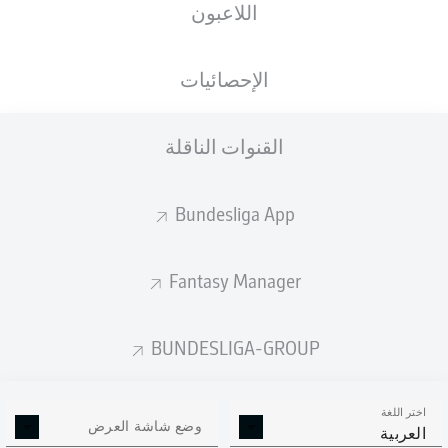
اللاعبون
الجنسية
الطول
الوزن
28.07.1999
76
181
BGR
, DEU
27 عام
KG
CM
الإحصائيات
القنوات الناقلة
Competition
Bundesliga 2
Bundesliga App
Season
Fantasy Manager
BUNDESLIGA-GROUP
إحصائيات موسم 2023/2024
اختر اللغة
وضع شاشة العرض
العربية
الالتحامات الهوائية