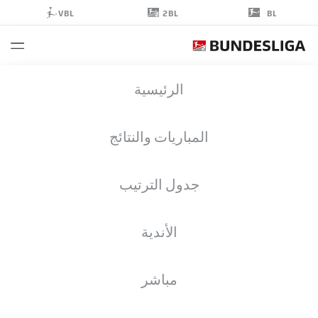
2BL
VBL
BL
FABIAN
الرئيسية
NÜRNBERGER
15
المباريات والنتائج
جدول الترتيب
لاعب وسط
الأندية
DARMSTADT
إحصائيات موسم 2023/2024
الأهداف
مباشر