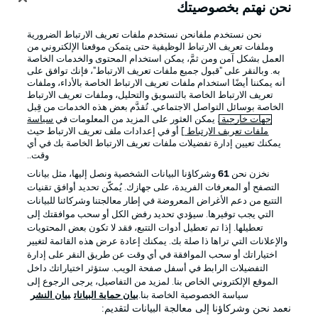
نحن نهتم بخصوصيتك
نحن نستخدم ملفانحن نستخدم ملفات تعريف الارتباط الضرورية
Official Partners
وملفات تعريف الارتباط الوظيفية حتى يتمكن موقعنا الإلكتروني من
العمل بشكل آمن ومن ثمَّ، يمكن استخدام المحتوى والخدمات الخاصة
به. وبالنقر على "قبول جميع ملفات تعريف الارتباط"، فإنك توافق على
أنه يمكننا أيضًا استخدام ملفات تعريف الارتباط الخاصة بالأداء، وملفات
تعريف الارتباط الخاصة بالتسويق والتحليل، وملفات تعريف الارتباط
الخاصة بوسائل التواصل الاجتماعي. تُقدَّم بعض هذه الخدمات من قِبل
جهات خارجية
. يمكن العثور على المزيد من المعلومات في
سياسة
ملفات تعريف الارتباط
] أو في إعدادات ملف تعريف الارتباط حيث
يمكنك تعيين إدارة تفضيلات ملفات تعريف الارتباط الخاصة بك في أي
وقت..
نخزن نحن
61
وشركاؤنا البيانات الشخصية ونصل إليها، مثل بيانات
التصفح أو المعرفات الفريدة، على جهازك. يُمكّن تحديد أوافق تقنيات
التتبع من دعم الأغراض المعروضة في إطار معالجتنا وشركائنا للبيانات
الإعلانات
الإخطارات القانونية
التي يجب توفيرها. سيؤدي تحديد رفض الكل أو سحب موافقتك إلى
إدارة التفضيلات
بيان الخصوصية
تعطيلها. إذا تم تعطيل أدوات التتبع، فقد لا تكون بعض المحتويات
والإعلانات التي تراها ذا صلة بك. يمكنك إعادة عرض هذه القائمة لتغيير
شروط الاستخدام
الوظائف
اختياراتك أو سحب الموافقة في أي وقت عن طريق النقر على إدارة
التفضيلات الرابط في أسفل صفحة الويب. ستؤثر اختياراتك داخل
جهة النشر
تواصل معنا
الموقع الإلكتروني الخاص بنا. لمزيد من التفاصيل، يرجى الرجوع إلى
اللاعبون
سياسة الخصوصية الخاصة بنا.
بيان حماية البيانات
بيان النشر
نعمد نحن وشركاؤنا إلى معالجة البيانات لتقديم: