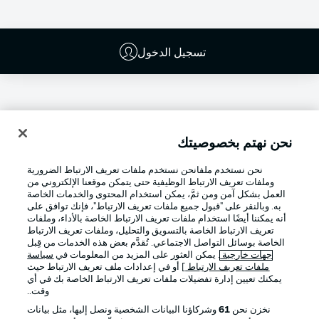
تسجيل الدخول
نحن نهتم بخصوصيتك
نحن نستخدم ملفانحن نستخدم ملفات تعريف الارتباط الضرورية
وملفات تعريف الارتباط الوظيفية حتى يتمكن موقعنا الإلكتروني من
العمل بشكل آمن ومن ثمَّ، يمكن استخدام المحتوى والخدمات الخاصة
به. وبالنقر على "قبول جميع ملفات تعريف الارتباط"، فإنك توافق على
أنه يمكننا أيضًا استخدام ملفات تعريف الارتباط الخاصة بالأداء، وملفات
تعريف الارتباط الخاصة بالتسويق والتحليل، وملفات تعريف الارتباط
Football as it's meant to be
الخاصة بوسائل التواصل الاجتماعي. تُقدَّم بعض هذه الخدمات من قِبل
جهات خارجية
. يمكن العثور على المزيد من المعلومات في
سياسة
ملفات تعريف الارتباط
] أو في إعدادات ملف تعريف الارتباط حيث
يمكنك تعيين إدارة تفضيلات ملفات تعريف الارتباط الخاصة بك في أي
وقت..
تطبيق الدوري الألماني
نخزن نحن
61
وشركاؤنا البيانات الشخصية ونصل إليها، مثل بيانات