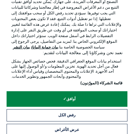
التصفح أو المعرفات الفريدة، على جهازك. يُمكّن تحديد أوافق تقنيات
التتبع من دعم الأغراض المعروضة في إطار معالجتنا وشركائنا للبيانات
التي يجب توفيرها. سيؤدي تحديد رفض الكل أو سحب موافقتك إلى
تعطيلها. إذا تم تعطيل أدوات التتبع، فقد لا تكون بعض المحتويات
والإعلانات التي تراها ذا صلة بك. يمكنك إعادة عرض هذه القائمة لتغيير
Official Partners
اختياراتك أو سحب الموافقة في أي وقت عن طريق النقر على إدارة
التفضيلات الرابط في أسفل صفحة الويب. ستؤثر اختياراتك داخل
الموقع الإلكتروني الخاص بنا. لمزيد من التفاصيل، يرجى الرجوع إلى
سياسة الخصوصية الخاصة بنا.
بيان حماية البيانات
بيان النشر
نعمد نحن وشركاؤنا إلى معالجة البيانات لتقديم:
استخدام بيانات الموقع الجغرافي الدقيقة. فحص خصائص الجهاز بشكل
فعال من أجل تحديد الهوية. تخزين المعلومات و/أو الوصول إليها على
أحد الأجهزة. الإعلانات والمحتوى المخصصان وقياس أداء الإعلانات
والمحتوى وأبحاث الجمهور وتطوير الخدمات.
قائمة الشركاء (المورّدون)
الإعلانات
الإخطارات القانونية
أوافق
إدارة التفضيلات
بيان الخصوصية
شروط الاستخدام
الوظائف
رفض الكل
جهة النشر
تواصل معنا
عرض الأغراض
اللاعبون