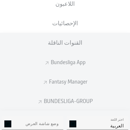
اللاعبون
الجنسية
26.02.1993
الطول
, CHE
, USA
DEU
33 عام
183 CM
الإحصائيات
Competition
القنوات الناقلة
Bundesliga 2
Bundesliga App
Season
Fantasy Manager
BUNDESLIGA-GROUP
اختر اللغة
وضع شاشة العرض
العربية