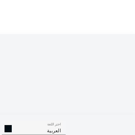
Competition
Bundesliga 2
Season
2026/2027
اختر اللغة
التصديات
الأهداف العكسية
العربية