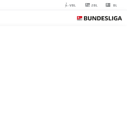
2BL
VBL
BL
FABIAN
HECK
28
حارس مرمى
KAISERSLAUTERN
إحصائيات موسم 2026/2027
الأهداف
زملاء ال