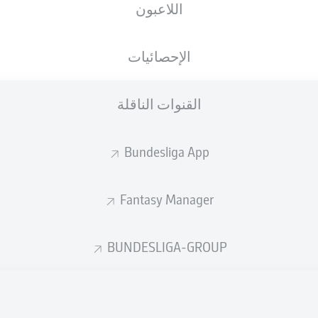
اللاعبون
الجنسية
21.04.2005
الطول
الوزن
, LUX
DEU
21 عام
194 CM
74 KG
الإحصائيات
القنوات الناقلة
Bundesliga App
Fantasy Manager
إحصائيات موسم 2026/2027
BUNDESLIGA-GROUP
المشاركات
التمريرات
المكتملة