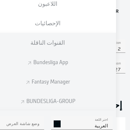
اللاعبون
الجنسية
الطول
الوزن
21.01.2008
74
178
DEU
, TUR
18 عام
KG
CM
الإحصائيات
القنوات الناقلة
Competition
Bundesliga 2
Bundesliga App
Season
2026/2027
Fantasy Manager
BUNDESLIGA-GROUP
إحصائيات موسم 2026/2027
اختر اللغة
وضع شاشة العرض
العربية
الالتحامات الهوائية