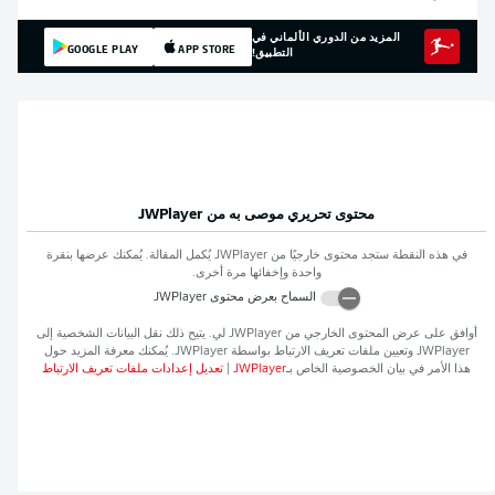
المزيد من الدوري الألماني في
GOOGLE PLAY
APP STORE
التطبيق!
محتوى تحريري موصى به من
JWPlayer
في هذه النقطة ستجد محتوى خارجيًا من
JWPlayer
يُكمل المقالة. يُمكنك عرضها بنقرة
واحدة وإخفائها مرة أخرى.
السماح بعرض محتوى
JWPlayer
افق على عرض المحتوى الخارجي من
JWPlayer
لي. يتيح ذلك نقل البيانات الشخصية إلى
JWPlaye
وتعيين ملفات تعريف الارتباط بواسطة
JWPlayer
. يُمكنك معرفة المزيد حول
ذا الأمر في بيان الخصوصية الخاص بـ
JWPlayer
|
تعديل إعدادات ملفات تعريف الارتباط