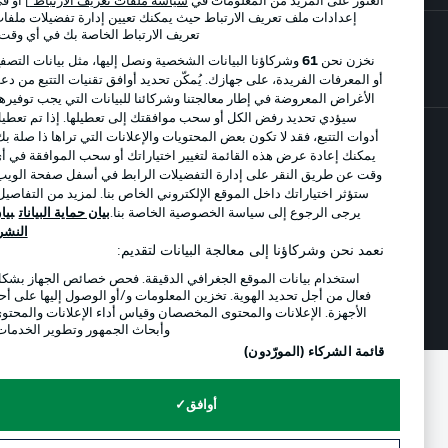
العثور على المزيد من المعلومات في
سياسة ملفات تعريف الارتباط
] أو في
إعدادات ملف تعريف الارتباط حيث يمكنك تعيين إدارة تفضيلات ملفات
تعريف الارتباط الخاصة بك في أي وقت..
نخزن نحن
61
وشركاؤنا البيانات الشخصية ونصل إليها، مثل بيانات التصفح
أو المعرفات الفريدة، على جهازك. يُمكّن تحديد أوافق تقنيات التتبع من دعم
الأغراض المعروضة في إطار معالجتنا وشركائنا للبيانات التي يجب توفيرها.
سيؤدي تحديد رفض الكل أو سحب موافقتك إلى تعطيلها. إذا تم تعطيل
أدوات التتبع، فقد لا تكون بعض المحتويات والإعلانات التي تراها ذا صلة بك.
يمكنك إعادة عرض هذه القائمة لتغيير اختياراتك أو سحب الموافقة في أي
© 2026 Bundesliga-Gruppe GmbH
وقت عن طريق النقر على إدارة التفضيلات الرابط في أسفل صفحة الويب.
ستؤثر اختياراتك داخل الموقع الإلكتروني الخاص بنا. لمزيد من التفاصيل،
اختر اللغة
يرجى الرجوع إلى سياسة الخصوصية الخاصة بنا.
بيان حماية البيانات
بيان
العربية
النشر
نعمد نحن وشركاؤنا إلى معالجة البيانات لتقديم:
استخدام بيانات الموقع الجغرافي الدقيقة. فحص خصائص الجهاز بشكل
وضع شاشة العرض
فعال من أجل تحديد الهوية. تخزين المعلومات و/أو الوصول إليها على أحد
الأجهزة. الإعلانات والمحتوى المخصصان وقياس أداء الإعلانات والمحتوى
وأبحاث الجمهور وتطوير الخدمات.
قائمة الشركاء (المورّدون)
أوافق