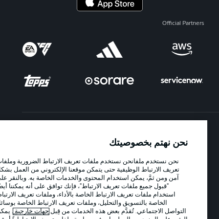
Official Partners
الإعلانات
الإخطارات القانونية
نحن نهتم بخصوصيتك
إدارة التفضيلات
بيان الخصوصية
نحن نستخدم ملفانحن نستخدم ملفات تعريف الارتباط الضرورية وملفات
شروط الاستخدام
الوظائف
تعريف الارتباط الوظيفية حتى يتمكن موقعنا الإلكتروني من العمل بشكل
آمن ومن ثمَّ، يمكن استخدام المحتوى والخدمات الخاصة به. وبالنقر على
جهة النشر
تواصل معنا
"قبول جميع ملفات تعريف الارتباط"، فإنك توافق على أنه يمكننا أيضًا
استخدام ملفات تعريف الارتباط الخاصة بالأداء، وملفات تعريف الارتباط
اللاعبون
الخاصة بالتسويق والتحليل، وملفات تعريف الارتباط الخاصة بوسائل
التواصل الاجتماعي. تُقدَّم بعض هذه الخدمات من قِبل
جهات خارجية
. يمكن